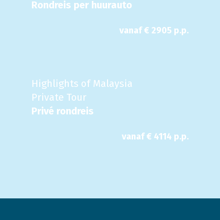
Rondreis per huurauto
vanaf €
2905
p.p.
Highlights of Malaysia
Private Tour
Privé rondreis
vanaf €
4114
p.p.