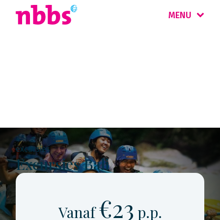
MENU
Rondreis
Indonesië
excursies
Excursies Bali
€23
Vanaf
p.p.