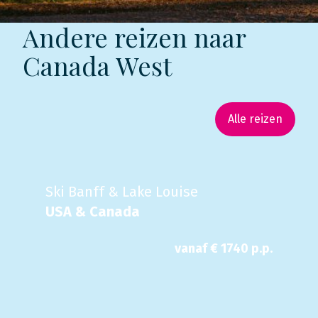
Andere reizen naar
Canada West
Alle reizen
Ski Banff & Lake Louise
USA & Canada
vanaf €
1740
p.p.