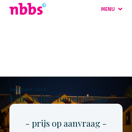
MENU
Rondreis
Canada West
Luxe guest ranch
Echo Valley Ranch & Spa
- prijs op aanvraag -