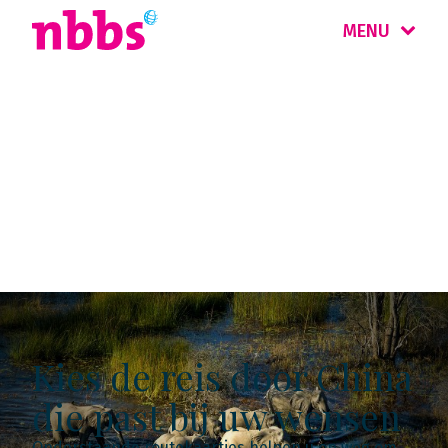
MENU
Kaartjes rondreizen
China
Kies de reis door China
die past bij uw wensen
Onderstaande routekaartjes helpen u op weg om