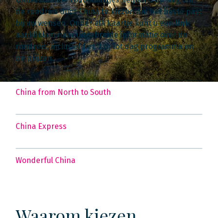
de rondreis door China te kiezen die het beste past
bij uw wensen. Onder elk kaartje kunt u een
link
aanklikken naar uitgebreide informatie over de
rondreis, inclusief het dag tot dag programma en
de prijzen.
China from North to South
China Express
Wonderful China
Waarom kiezen