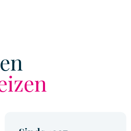
zen
eizen