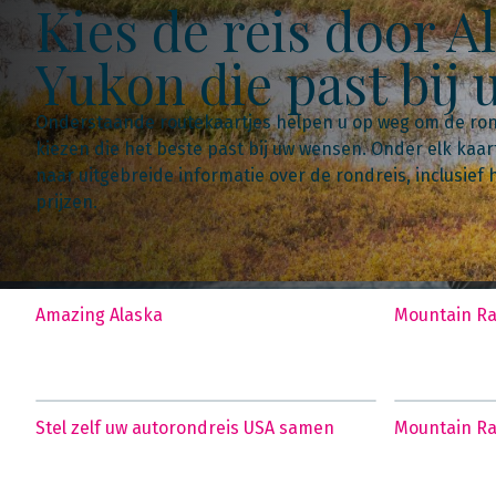
Kies de reis door A
Yukon die past bij
Onderstaande routekaartjes helpen u op weg om de ron
kiezen die het beste past bij uw wensen. Onder elk kaar
naar uitgebreide informatie over de rondreis, inclusie
prijzen.
Amazing Alaska
Mountain Rai
Stel zelf uw autorondreis USA samen
Mountain Ra