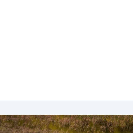
SA & Canada
Midden- & Zuid-Amerika
Australië | Nieuw
dreizen
kon