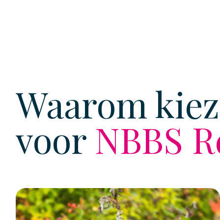
Waarom kie
voor
NBBS R