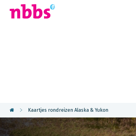
Afrika
Azië
U
Kaartjes ron
Alaska & Yu
Kaartjes rondreizen Alaska & Yukon