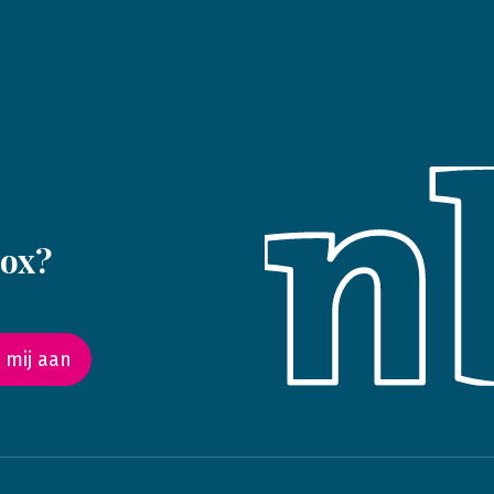
box?
 mij aan