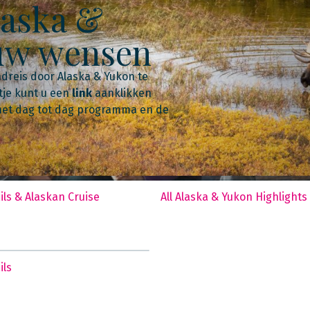
laska &
 uw wensen
dreis door Alaska & Yukon te
tje kunt u een
link
aanklikken
f het dag tot dag programma en de
ls & Alaskan Cruise
All Alaska & Yukon Highlights
ils