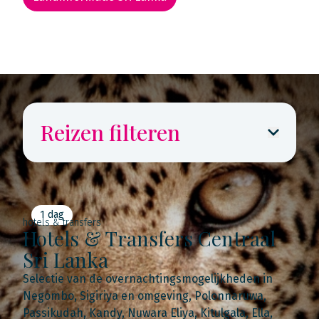
Rondreis routekaarten
Reizen filteren
1 dag
hotels & transfers
Hotels & Transfers Centraal
Sri Lanka
Selectie van de overnachtingsmogelijkheden in
Negombo, Sigiriya en omgeving, Polonnaruwa,
Passikudah, Kandy, Nuwara Eliya, Kitulgala, Ella,