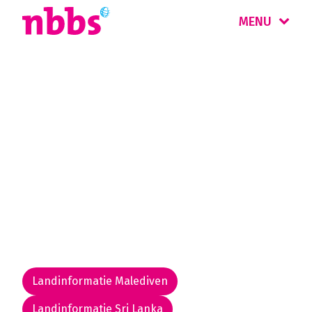
MENU
Rondreis
Sri Lanka & Malediven
Sri Lanka betekent 'Gezegend Eiland'. Met zijn
tropische natuur, wildparken, theeplantages,
groene rijstterrassen en stranden en maakt
het die naam helemaal waar. Combineer het
met de Malediven.
Landinformatie Malediven
Landinformatie Sri Lanka