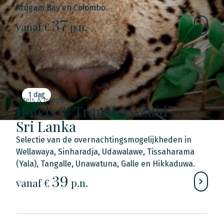
Arugam Bay en Colombo.
37
vanaf €
p.n.
1 dag
hotels & transfers
Hotels & Transfers Zuid-
Sri Lanka
Selectie van de overnachtingsmogelijkheden in
Wellawaya, Sinharadja, Udawalawe, Tissaharama
(Yala), Tangalle, Unawatuna, Galle en Hikkaduwa.
39
vanaf €
p.n.