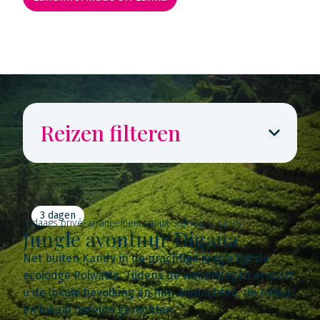
Rondreis routekaarten
Reizen filteren
3 dagen
3-daags privé-arrangement vanuit Sigiriya of Kandy
Jungle avontuur Digana
Net buiten Kandy in de prachtige jungle ligt de
ecolodge Polwatta. Tijdens de wandelingen ervaart
u de lokale bevolking en hun ambachten, de natuur
en lokaal bereide gerechten.