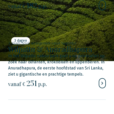
182
vanaf €
p.p.
3 dagen
3-daags privé-arrangement vanuit Negombo
Wilpattu & Anuradhapura
In het Wilpattu natuurpark gaat u op privésafari op
zoek naar olifanten, krokodillen en lippenberen. In
Anuradhapura, de eerste hoofdstad van Sri Lanka,
ziet u gigantische en prachtige tempels.
251
vanaf €
p.p.