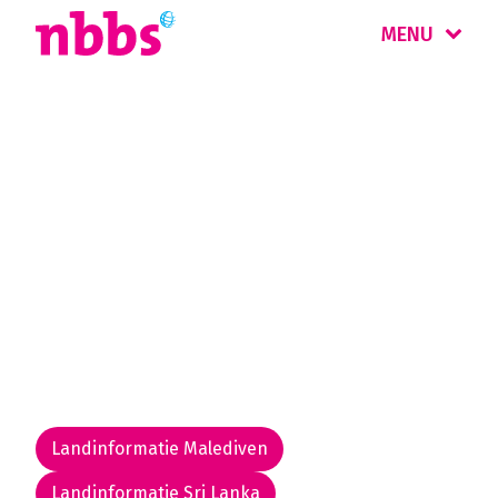
MENU
Rondreis
Sri Lanka & Malediven
Sri Lanka betekent 'Gezegend Eiland'. Met zijn
tropische natuur, wildparken, theeplantages,
groene rijstterrassen en stranden en maakt
het die naam helemaal waar. Combineer het
met de Malediven.
Landinformatie Malediven
Landinformatie Sri Lanka