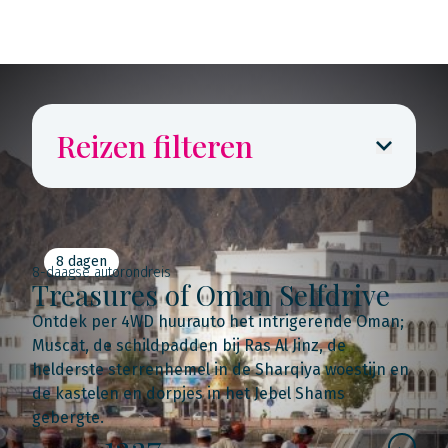
Reizen filteren
8 dagen
8-daagse autorondreis
Treasures of Oman Selfdrive
Ontdek per 4WD huurauto het intrigerende Oman;
Muscat, de schildpadden bij Ras Al Jinz, de
helderste sterrenhemel in de Sharqiya woestijn en
de kastelen en dorpjes in het Jebel Shams
gebergte.