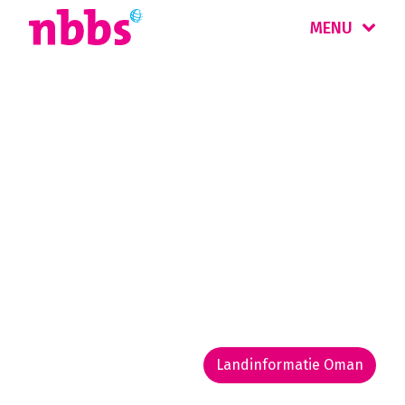
MENU
Rondreis
Oman
Een Arabisch sprookje. Ervaar het leven van
de bedoeïenen, bezoek oude stadjes met
mooie forten, geniet van blauwe zeeën en
groene oases. Ontdek het land per 4WD
huurauto.
Landinformatie Oman
Rondreis routekaarten