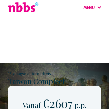
MENU
Rondreis
Taiwan
15-daagse autorondreis
Taiwan Compleet
€2607
Vanaf
p.p.