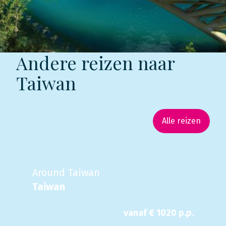
Andere reizen naar
Taiwan
Alle reizen
Around Taiwan
Taiwan
vanaf €
1020
p.p.