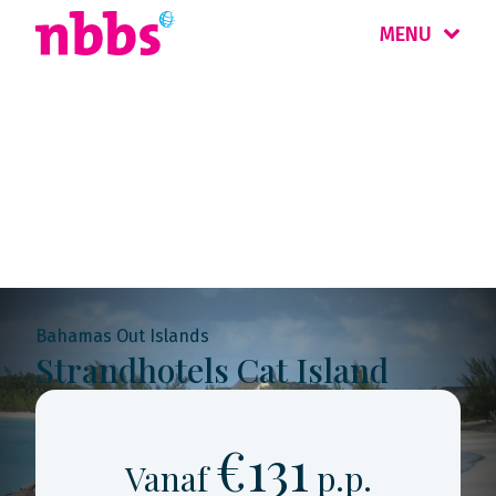
MENU
Rondreis
Bahama's
Bahamas Out Islands
Strandhotels Cat Island
€131
Vanaf
p.p.