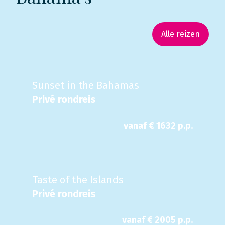
Alle reizen
Sunset in the Bahamas
Privé rondreis
vanaf €
1632
p.p.
Taste of the Islands
Privé rondreis
vanaf €
2005
p.p.