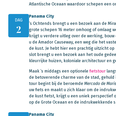
Atlantische Oceaan waardoor schepen een 
Panama City
DAG
’s Ochtends brengt u een bezoek aan de Mirafl
2
grote schepen 16 meter omhoog of omlaag wo
krijgt u verdere uitleg over de werking, bo
u de Amador Causeway, een weg die het vaste
de kust. Je hebt hier een prachtig uitzicht o
slot brengt u een bezoek aan het oude gedeel
kleurrijke huizen, koloniale architectuur en ge
Maak ’s middags een optionele
fietstour
lang
de betoverende charme van de stad, gehuld
tour begint bij de beroemde
Mercado de Mari
uw fiets en maakt u zich klaar om de indruk
de kust fietst, krijgt u een uniek perspecti
op de Grote Oceaan en de indrukwekkende sk
Panama City