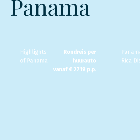
Panama
Highlights
Rondreis per
Panama
of Panama
huurauto
Rica Di
vanaf €
2719
p.p.