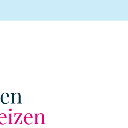
zen
eizen