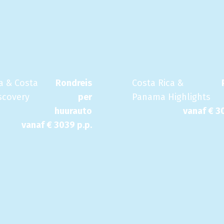
 & Costa
Rondreis
Costa Rica &
scovery
per
Panama Highlights
huurauto
vanaf €
3
vanaf €
3039
p.p.