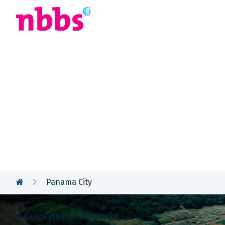
Afrika
Azië
U
Rondreis
Panama
Panama City
3-daags stadsarrangement