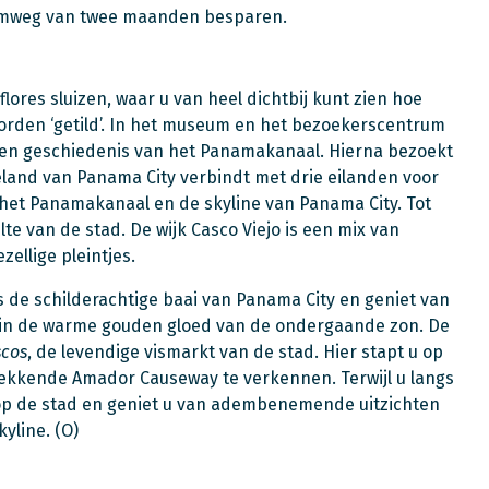
omweg van twee maanden besparen.
ores sluizen, waar u van heel dichtbij kunt zien hoe
rden ‘getild’. In het museum en het bezoekerscentrum
uw en geschiedenis van het Panamakanaal. Hierna bezoekt
land van Panama City verbindt met drie eilanden voor
p het Panamakanaal en de skyline van Panama City. Tot
te van de stad. De wijk Casco Viejo is een mix van
zellige pleintjes.
s de schilderachtige baai van Panama City en geniet van
 in de warme gouden gloed van de ondergaande zon. De
scos
, de levendige vismarkt van de stad. Hier stapt u op
wekkende Amador Causeway te verkennen. Terwijl u langs
ef op de stad en geniet u van adembenemende uitzichten
yline. (O)