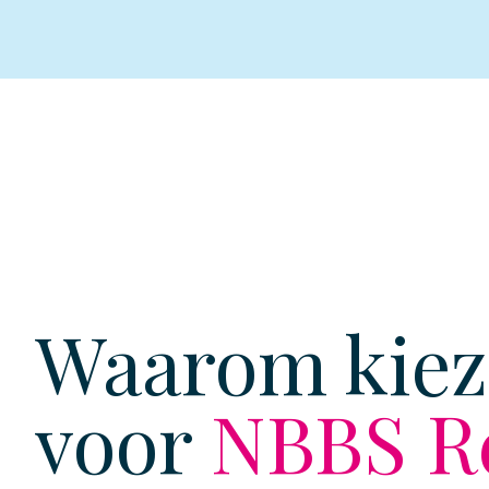
Waarom kie
voor
NBBS R