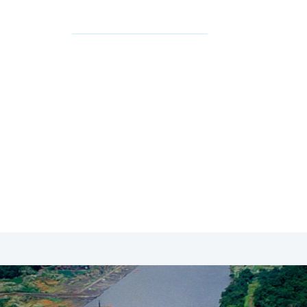
SA & Canada
Midden- & Zuid-Amerika
Australië | Nieuw