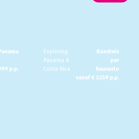
Panama
Exploring
Rondreis
Panama &
per
099
p.p.
Costa Rica
huurauto
vanaf €
3259
p.p.