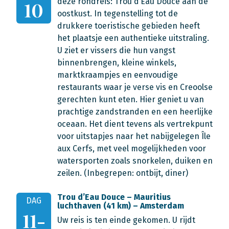
deze rondreis: Trou d’Eau Douce aan de
10
oostkust. In tegenstelling tot de
drukkere toeristische gebieden heeft
het plaatsje een authentieke uitstraling.
U ziet er vissers die hun vangst
binnenbrengen, kleine winkels,
marktkraampjes en eenvoudige
restaurants waar je verse vis en Creoolse
gerechten kunt eten. Hier geniet u van
prachtige zandstranden en een heerlijke
oceaan. Het dient tevens als vertrekpunt
voor uitstapjes naar het nabijgelegen Île
aux Cerfs, met veel mogelijkheden voor
watersporten zoals snorkelen, duiken en
zeilen. (Inbegrepen: ontbijt, diner)
Trou d’Eau Douce – Mauritius
DAG
luchthaven (41 km) – Amsterdam
11-
Uw reis is ten einde gekomen. U rijdt