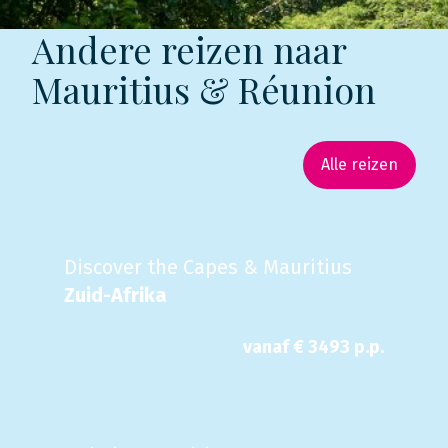
Andere reizen naar
Mauritius & Réunion
Alle reizen
Discover the Capes & Mauritius
Zuid-Afrika
vanaf €
3493
p.p.