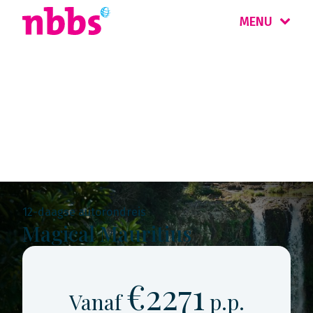
MENU
Rondreis
Mauritius & Réunion
12-daagse autorondreis
Magical Mauritius
€2271
Vanaf
p.p.