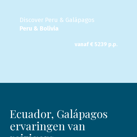
Discover Peru & Galápagos
Peru & Bolivia
vanaf €
5239
p.p.
Ecuador, Galápagos
ervaringen van