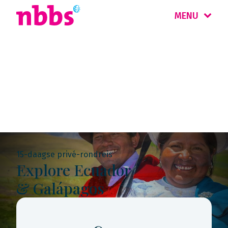
MENU
Rondreis
Ecuador & Galápagos
15-daagse privé-rondreis
Explore Ecuador
& Galápagos