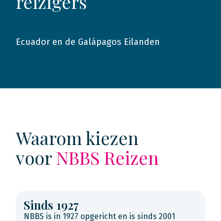
reizigers
Ecuador en de Galápagos Eilanden
2014
Waarom kiezen
voor
NBBS Reizen
Sinds 1927
NBBS is in 1927 opgericht en is sinds 2001