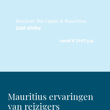
Discover the Capes & Mauritius
Zuid-Afrika
vanaf €
3493
p.p.
Mauritius ervaringen
van reizigers