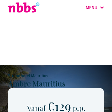
MENU
Rondreis
Mauritius & Réunion
Strandhotel Mauritius
Ambre Mauritius
€129
Vanaf
p.p.