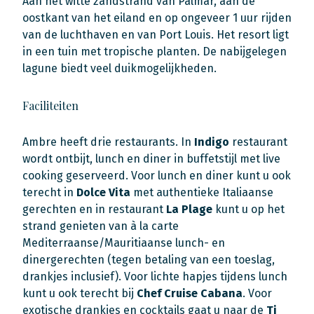
Aan het witte zandstrand van Palmar, aan de
oostkant van het eiland en op ongeveer 1 uur rijden
van de luchthaven en van Port Louis. Het resort ligt
in een tuin met tropische planten. De nabijgelegen
lagune biedt veel duikmogelijkheden.
Faciliteiten
Ambre heeft drie restaurants. In
Indigo
restaurant
wordt ontbijt, lunch en diner in buffetstijl met live
cooking geserveerd. Voor lunch en diner kunt u ook
terecht in
Dolce Vita
met authentieke Italiaanse
gerechten en in restaurant
La Plage
kunt u op het
strand genieten van à la carte
Mediterraanse/Mauritiaanse lunch- en
dinergerechten (tegen betaling van een toeslag,
drankjes inclusief). Voor lichte hapjes tijdens lunch
kunt u ook terecht bij
Chef Cruise Cabana
. Voor
exotische drankjes en cocktails gaat u naar de
Ti