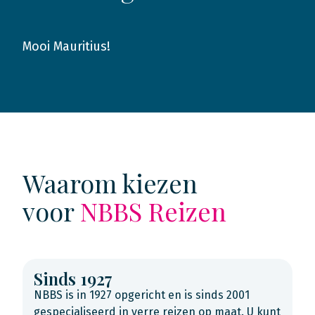
Mooi Mauritius!
2019
Waarom kiezen
voor
NBBS Reizen
Sinds 1927
NBBS is in 1927 opgericht en is sinds 2001
gespecialiseerd in verre reizen op maat. U kunt