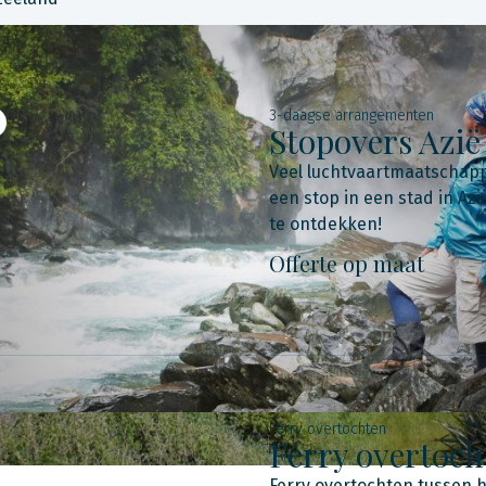
3-daagse arrangementen
Stopovers Azi
Veel luchtvaartmaatschapp
een stop in een stad in A
te ontdekken!
Offerte op maat
Ferry overtochten
Ferry overtoc
Ferry overtochten tussen h