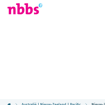
Afrika
Azië
U
Rondreis
Nieuw-Zeel
Nieuw-Zeeland is een land van uitersten: witte ve
fjorden, ongerepte regenwouden, geisers en vulka
nog nadrukkelijk aanwezig, met name rond Rotor
Australië | Nieuw-Zeeland | Pacific
Nieuw-