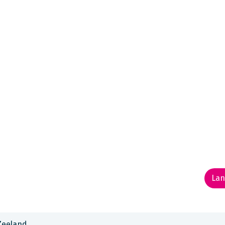
SA & Canada
Midden- & Zuid-Amerika
Australië | Nieuw
and
rlaten stranden, diepe
nen. De Maori-cultuur is
Lan
ua.
Zeeland