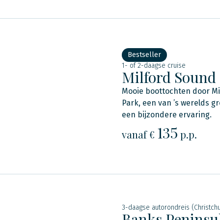
Bestseller
1- of 2-daagse cruise
Milford Sound
Mooie boottochten door Mi
Park, een van ’s werelds g
een bijzondere ervaring.
135
vanaf €
p.p.
3-daagse autorondreis (Christchu
Banks Peninsu