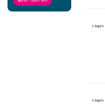
010 - 2891 891
Lees ervaringen
2 dagen
van reizigers in
Nieuw-Zeeland
3 dagen