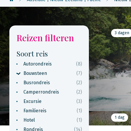
3 dagen
Reizen filteren
Soort reis
Autorondreis
(8)
Bouwsteen
(7)
Busrondreis
(2)
Camperrondreis
(2)
Excursie
(3)
Familiereis
(1)
1 dag
Hotel
(1)
Rondreis
(14)