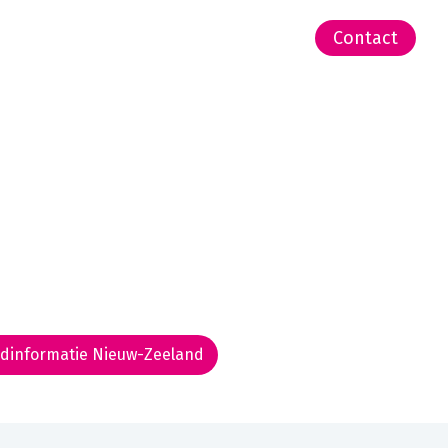
-Zeeland | Pacific
Contact
dinformatie Nieuw-Zeeland
Rondreis routekaarten