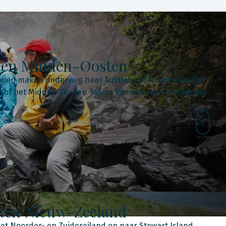
ë en Midden-Oosten
ijen maken onderweg naar Australië of Nieuw-Zeeland
zië of het Midden-Oosten. Mooie kans om een wereldstad
hten Nieuw-Zeeland
et Noorder- en Zuidereiland en naar Stewart Island.