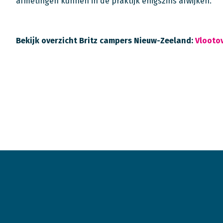
afmetingen kunnen in de praktijk enigszins afwijken.
Bekijk overzicht Britz campers Nieuw-Zeeland:
Vlooto