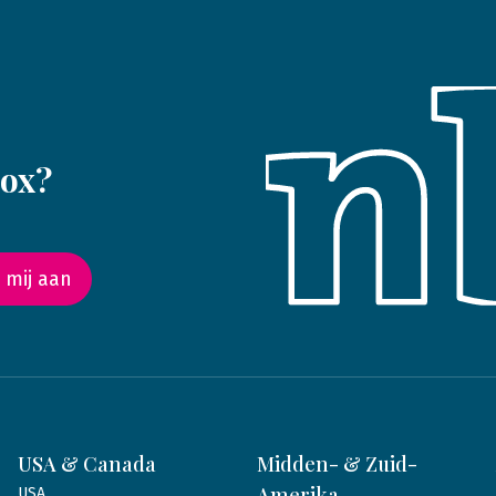
box?
 mij aan
USA & Canada
Midden- & Zuid-
Amerika
USA