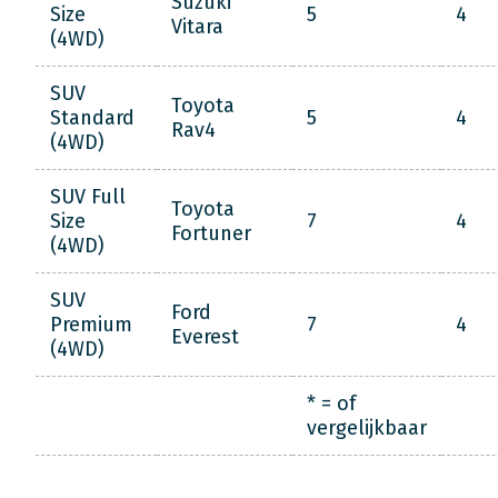
Suzuki
Size
5
4
Vitara
(4WD)
SUV
Toyota
Standard
5
4
Rav4
(4WD)
SUV Full
Toyota
Size
7
4
Fortuner
(4WD)
SUV
Ford
Premium
7
4
Everest
(4WD)
* = of
vergelijkbaar