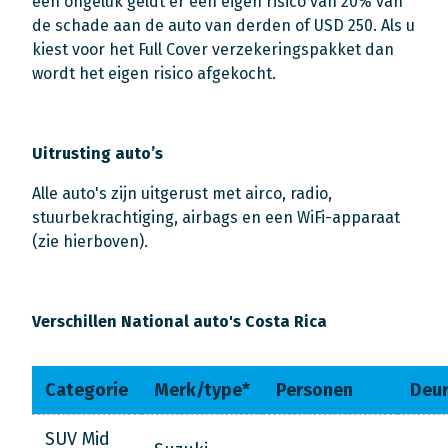
een ongeluk geldt er een eigen risico van 20% van
de schade aan de auto van derden of USD 250. Als u
kiest voor het Full Cover verzekeringspakket dan
wordt het eigen risico afgekocht.
Uitrusting auto’s
Alle auto's zijn uitgerust met airco, radio,
stuurbekrachtiging, airbags en een WiFi-apparaat
(zie hierboven).
Verschillen National auto's Costa Rica
Categorie
Merk/type*
Personen
Deu
SUV Mid