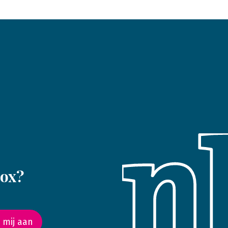
box?
 mij aan