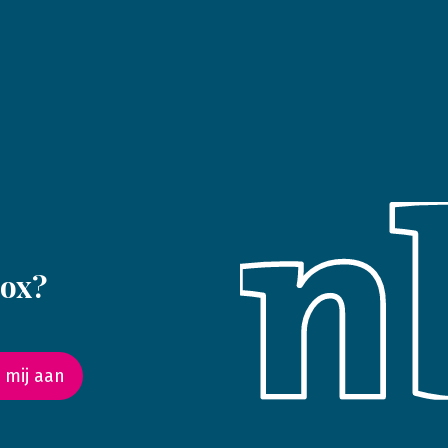
box?
 mij aan