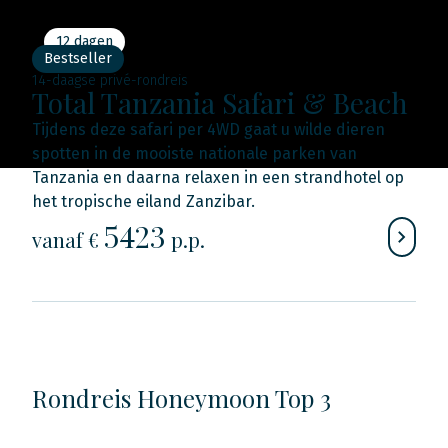
12 dagen
Bestseller
14-daagse privé-rondreis
Total Tanzania Safari & Beach
Tijdens deze safari per 4WD gaat u wilde dieren
spotten in de mooiste nationale parken van
Tanzania en daarna relaxen in een strandhotel op
het tropische eiland Zanzibar.
5423
vanaf €
p.p.
Rondreis Honeymoon Top 3