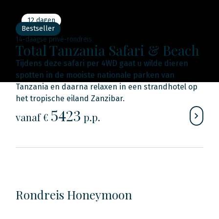
12 dagen
Bestseller
14-daagse privé-rondreis
Total Tanzania Safari & Beach
Tijdens deze safari per 4WD gaat u wilde dieren
spotten in de mooiste nationale parken van
Tanzania en daarna relaxen in een strandhotel op
het tropische eiland Zanzibar.
5423
vanaf €
p.p.
Rondreis Honeymoon