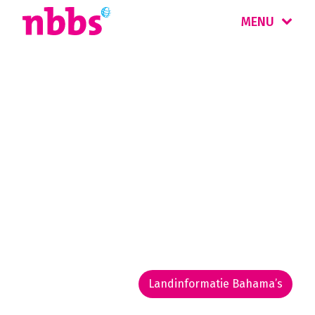
MENU
Rondreis
Bahama’s
Deze eilandengroep ligt op een uur vliegen
van Miami en bestaat uit ruim 700 eilandjes
met zonovergoten stranden en kristalhelder
zeewater. Heerlijk genieten van 'barefoot
luxury'.
Landinformatie Bahama’s
Rondreis routekaarten