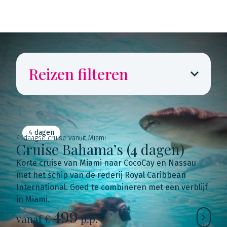
Reizen filteren
4 dagen
4-daagse cruise vanuit Miami
Cruise Bahama’s (4 dagen)
Korte cruise van Miami naar CocoCay en Nassau
met het schip van de rederij Royal Caribbean
International. Goed te combineren met een verblijf
in Miami.
499
vanaf €
p.p.