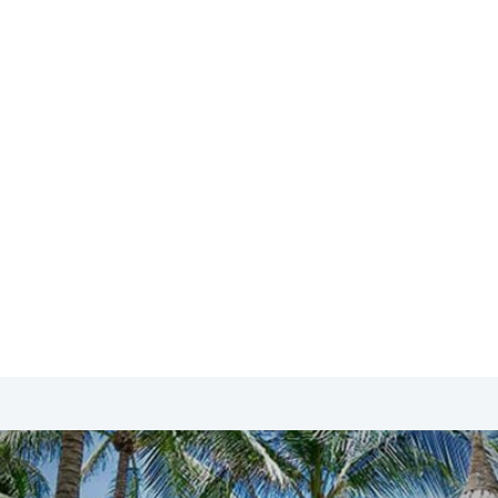
SA & Canada
Midden- & Zuid-Amerika
Australië | Nieuw