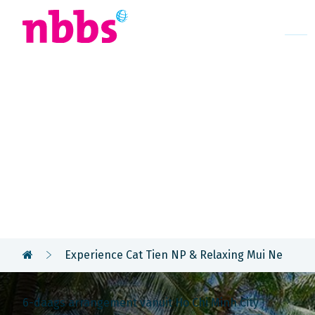
Afrika
Azië
U
Rondreis
Vietnam
Experience Cat Tien NP & Relaxing Mui Ne
6-daags arrangement vanuit Ho Chi Minh City