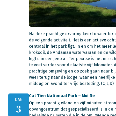
Na deze prachtige ervaring keert u weer ter
de volgende activiteit. Het is een actieve oc
centraal in het park ligt. In en om het meer
krokodil, de Andaman watervaraan en de wild
legt u in een jeep af. Ter plaatse is het missc
te voet verder voor de laatste vijf kilomete
prachtige omgeving en op zoek gaan naar bij
weer terug naar de lodge, waar een heerlijke 
middag en avond ter vrije besteding. (O,L,D)
Cat Tien Nationaal Park – Mui Ne
DAG
Op een prachtig eiland op vijf minuten stroom
3
opvangcentrum dat gespecialiseerd is in de re
bedreigde primaten die in de omliggende reg