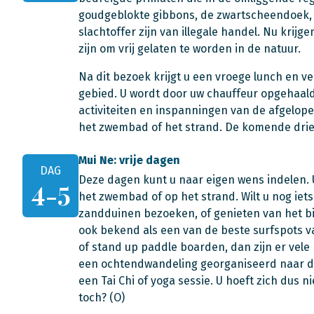
goudgeblokte gibbons, de zwartscheendoek, 
slachtoffer zijn van illegale handel. Nu krij
zijn om vrij gelaten te worden in de natuur.
Na dit bezoek krijgt u een vroege lunch en ve
gebied. U wordt door uw chauffeur opgehaald 
activiteiten en inspanningen van de afgelo
het zwembad of het strand. De komende drie na
Mui Ne: vrije dagen
DAG
Deze dagen kunt u naar eigen wens indelen. 
4-5
het zwembad of op het strand. Wilt u nog iet
zandduinen bezoeken, of genieten van het bi
ook bekend als een van de beste surfspots van
of stand up paddle boarden, dan zijn er vele 
een ochtendwandeling georganiseerd naar d
een Tai Chi of yoga sessie. U hoeft zich dus n
toch? (O)