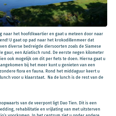
ug naar het hoofdkwartier en gaat u meteen door naar
htend! U gaat op pad naar het krokodillenmeer dat
 leven diverse bedreigde diersoorten zoals de Siamese
e gaur, een Aziatisch rund. De eerste negen kilometer
hien ook mogelijk om dit per fiets te doen. Hierna gaat u
r. Aangekomen bij het meer kunt u genieten van een
zondere flora en fauna. Rond het middaguur keert u
lunch voor u klaarstaat. Na de lunch is de rest van de
opwaarts van de veerpont ligt Dao Tien. Dit is een
dding, rehabilitatie en vrijlating van met uitsterven
io’s voorkomen. In het centrum ziet u onder andere