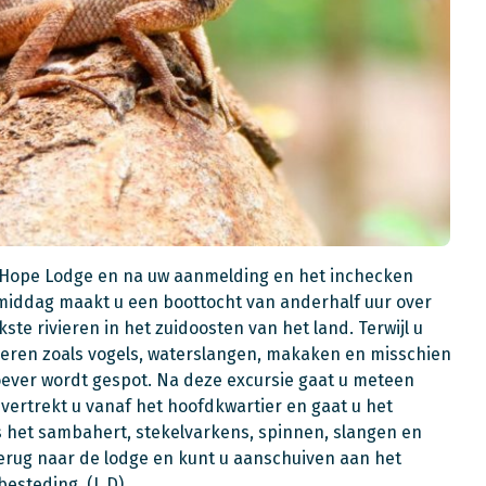
n Hope Lodge en na uw aanmelding en het inchecken
namiddag maakt u een boottocht van anderhalf uur over
kste rivieren in het zuidoosten van het land. Terwijl u
dieren zoals vogels, waterslangen, makaken en misschien
e oever wordt gespot. Na deze excursie gaat u meteen
vertrekt u vanaf het hoofdkwartier en gaat u het
 het sambahert, stekelvarkens, spinnen, slangen en
terug naar de lodge en kunt u aanschuiven aan het
besteding. (L,D)