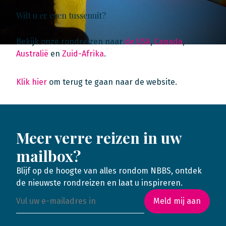
Wilt u er even tussenuit?
Bekijk onze rondreizen naar
de USA
,
Canada
,
Australië
en
Zuid-Afrika
.
Klik hier
om terug te gaan naar de website.
Meer verre reizen in uw
mailbox?
Blijf op de hoogte van alles rondom NBBS, ontdek
de nieuwste rondreizen en laat u inspireren.
Meld mij aan