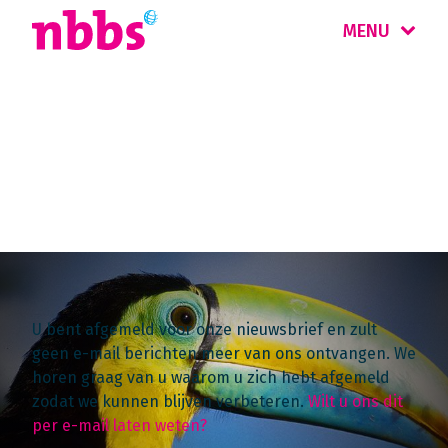
MENU
Tot ziens?
U bent afgemeld voor onze nieuwsbrief en zult
geen e-mail berichten meer van ons ontvangen. We
horen graag van u waarom u zich hebt afgemeld
zodat we kunnen blijven verbeteren.
Wilt u ons dit
per e-mail laten weten?