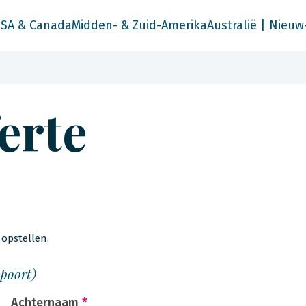
SA & Canada
Midden- & Zuid-Amerika
Australië | Nieuw
ferte
opstellen.
spoort)
Achternaam
*