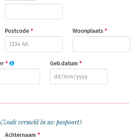
Postcode
*
Woonplaats
*
er
*
Geb.datum
*
1
(Zoals vermeld in uw paspoort)
Achternaam
*