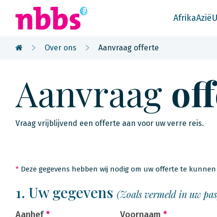
Afrika
Azië
U
Over ons
Aanvraag offerte
Aanvraag
of
Vraag vrijblijvend een offerte aan voor uw verre reis.
*
Deze gegevens hebben wij nodig om uw offerte te kunnen 
1. Uw gegevens
(Zoals vermeld in uw pa
Aanhef
*
Voornaam
*