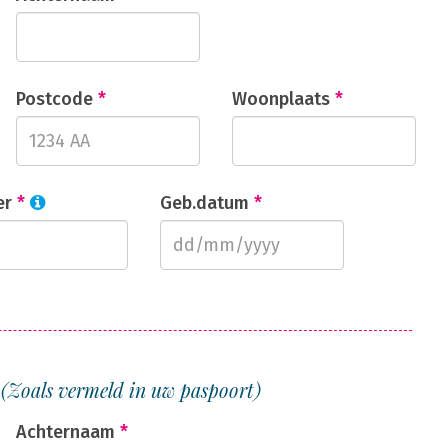
Postcode
*
Woonplaats
*
er
*
Geb.datum
*
1
(Zoals vermeld in uw paspoort)
Achternaam
*