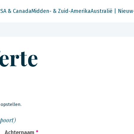
SA & Canada
Midden- & Zuid-Amerika
Australië | Nieuw
ferte
opstellen.
spoort)
Achternaam
*