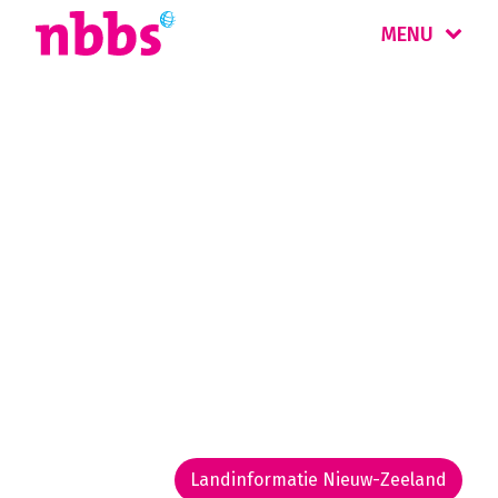
MENU
Rondreizen
Nieuw-Zeeland
Nieuw-Zeeland is een land van uitersten:
witte verlaten stranden, diepe fjorden,
ongerepte regenwouden, geisers en
vulkanen. De Maori-cultuur is nog
nadrukkelijk aanwezig, met name rond
Rotorua.
Landinformatie Nieuw-Zeeland