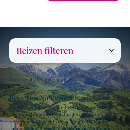
Rondreis routekaarten
Reizen filteren
Geen resultaten gevonden.
Rondreis Nieuw-Zeeland
Nieuw-Zeeland is een land van uitersten: witte
verlaten stranden, diepe fjorden, ongerepte
regenwouden, geisers en vulkanen. De Maori-
cultuur is nog nadrukkelijk aanwezig, met name