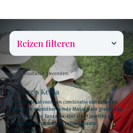
Reizen filteren
Geen resultaten gevonden.
Rondreis Kenia
Kenia is ideaal voor een combinatie van safari en
strand. De wereldberoemde Masai Mara grenst aan
de Serengeti in Tanzania. Hier vindt jaarlijks de
Grote Trek van gnoes en zebra’s plaats.
Lees meer