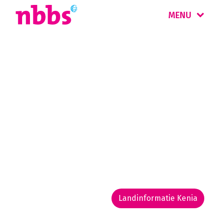
MENU
Rondreizen
Kenia
Kenia is ideaal voor een combinatie van safari
en strand. De wereldberoemde Masai Mara
grenst aan de Serengeti in Tanzania. Hier
vindt jaarlijks de Grote Trek van gnoes en
zebra's plaats.
Landinformatie Kenia
Rondreis routekaarten