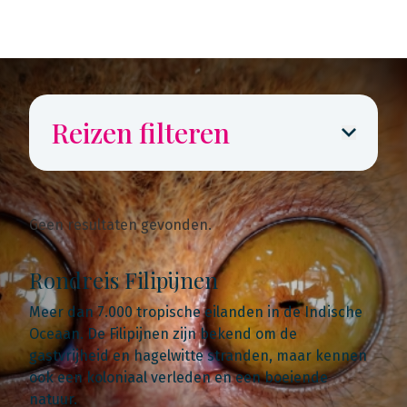
Reizen filteren
Geen resultaten gevonden.
Rondreis Filipijnen
Meer dan 7.000 tropische eilanden in de Indische
Oceaan. De Filipijnen zijn bekend om de
gastvrijheid en hagelwitte stranden, maar kennen
ook een koloniaal verleden en een boeiende
natuur.