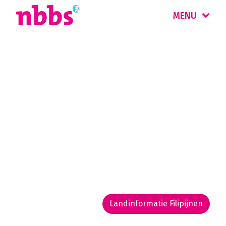
MENU
Rondreizen
Filipijnen
Meer dan 7.000 tropische eilanden in de
Indische Oceaan. De Filipijnen zijn bekend om
de gastvrijheid en hagelwitte stranden, maar
kennen ook een koloniaal verleden en een
boeiende natuur.
Landinformatie Filipijnen
Rondreis routekaarten