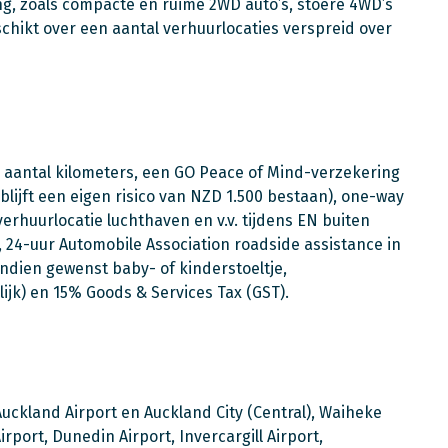
ng, zoals compacte en ruime 2WD auto’s, stoere 4WD’s
chikt over een aantal verhuurlocaties verspreid over
rd aantal kilometers, een GO Peace of Mind-verzekering
 blijft een eigen risico van NZD 1.500 bestaan), one-way
rhuurlocatie luchthaven en v.v. tijdens EN buiten
 24-uur Automobile Association roadside assistance in
ndien gewenst baby- of kinderstoeltje,
jk) en 15% Goods & Services Tax (GST).
uckland Airport en Auckland City (Central), Waiheke
rport, Dunedin Airport, Invercargill Airport,