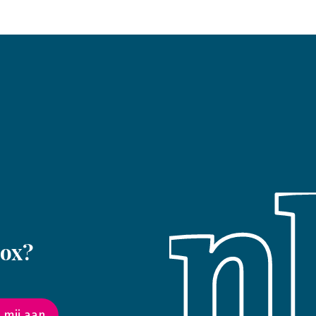
box?
 mij aan