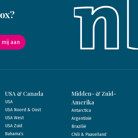
box?
 mij aan
USA & Canada
Midden- & Zuid-
Amerika
USA
USA Noord & Oost
Antarctica
USA West
Argentinië
USA Zuid
Brazilië
Bahama’s
Chili & Paaseiland