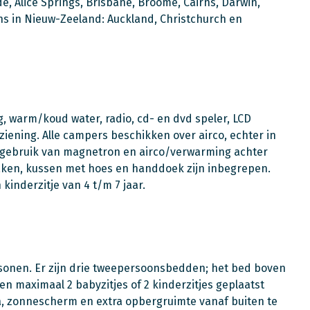
de, Alice Springs, Brisbane, Broome, Cairns, Darwin,
ns in Nieuw-Zeeland: Auckland, Christchurch en
, warm/koud water, radio, cd- en dvd speler, LCD
iening. Alle campers beschikken over airco, echter in
r gebruik van magnetron en airco/verwarming achter
laken, kussen met hoes en handdoek zijn inbegrepen.
 kinderzitje van 4 t/m 7 jaar.
sonen. Er zijn drie tweepersoonsbedden; het bed boven
n maximaal 2 babyzitjes of 2 kinderzitjes geplaatst
a, zonnescherm en extra opbergruimte vanaf buiten te