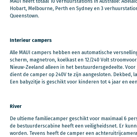
MAUI heeft totaal 10 verhuurstations in Australië: Adelai
Hobart, Melbourne, Perth en Sydney en 3 verhuurstatio
Queenstown.
Interieur campers
Alle MAUI campers hebben een automatische versnelling
scherm, magnetron, koelkast en 12/240 Volt stroomvoorz
Nieuw-Zeeland alleen in het bestuurdersgedeelte. Voo
dient de camper op 240V te zijn aangesloten. Dekbed, 
Een babyzitje is geschikt voor kinderen tot 4 jaar en een
River
De ultieme familiecamper geschikt voor maximaal 6 per
de bestuurderscabine heeft een veiligheidsnet. Er kunne
worden. Tevens heeft de camper een achteruitrijcamer