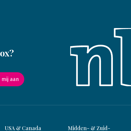
box?
 mij aan
USA & Canada
Midden- & Zuid-