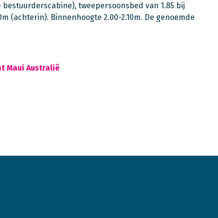
e bestuurderscabine), tweepersoonsbed van 1.85 bij
40m (achterin). Binnenhoogte 2.00-2.10m. De genoemde
t Maui Australië