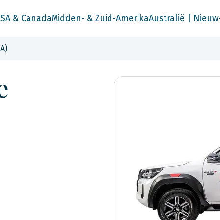
SA & Canada
Midden- & Zuid-Amerika
Australië | Nieuw
A)
e