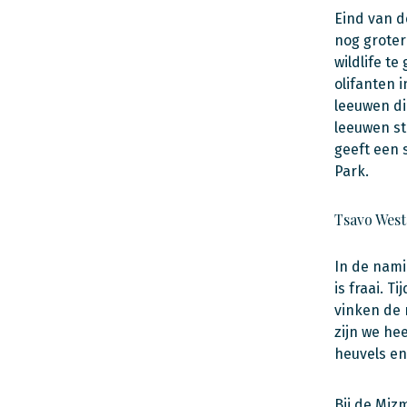
Eind van d
nog groter
wildlife t
olifanten 
leeuwen di
leeuwen st
geeft een 
Park.
Tsavo West
In de nami
is fraai. T
vinken de 
zijn we he
heuvels en
Bij de Miz