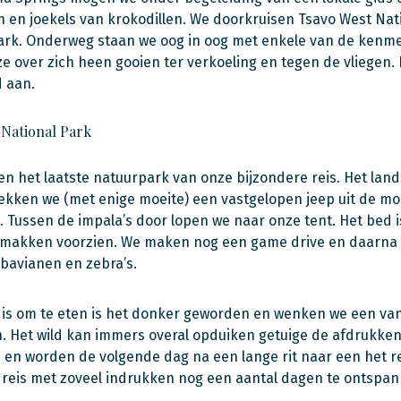
n en joekels van krokodillen. We doorkruisen Tsavo West Nat
ark. Onderweg staan we oog in oog met enkele van de kenme
ze over zich heen gooien ter verkoeling en tegen de vliegen
 aan.
 National Park
n het laatste natuurpark van onze bijzondere reis. Het land
ekken we (met enige moeite) een vastgelopen jeep uit de mo
 Tussen de impala’s door lopen we naar onze tent. Het bed i
emakken voorzien. We maken nog een game drive en daarna re
bavianen en zebra’s.
jd is om te eten is het donker geworden en wenken we een van
. Het wild kan immers overal opduiken getuige de afdrukke
en worden de volgende dag na een lange rit naar een het re
reis met zoveel indrukken nog een aantal dagen te ontspan