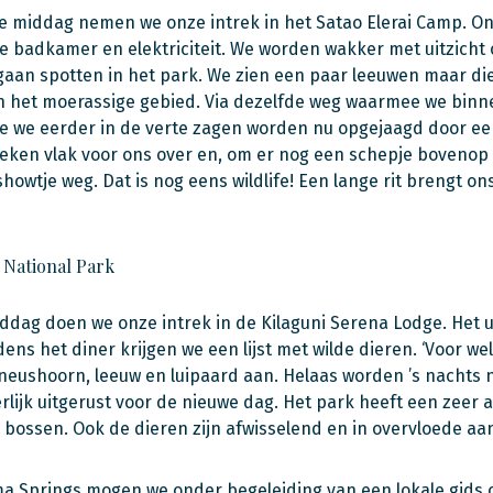
e middag nemen we onze intrek in het Satao Elerai Camp. Onz
e badkamer en elektriciteit. We worden wakker met uitzicht op
e gaan spotten in het park. We zien een paar leeuwen maar die
in het moerassige gebied. Via dezelfde weg waarmee we bin
e we eerder in de verte zagen worden nu opgejaagd door een
eken vlak voor ons over en, om er nog een schepje bovenop 
showtje weg. Dat is nog eens wildlife! Een lange rit brengt on
 National Park
ddag doen we onze intrek in de Kilaguni Serena Lodge. Het uit
ijdens het diner krijgen we een lijst met wilde dieren. ‘Voor 
neushoorn, leeuw en luipaard aan. Helaas worden ’s nachts n
erlijk uitgerust voor de nieuwe dag. Het park heeft een zeer
 bossen. Ook de dieren zijn afwisselend en in overvloede aa
ma Springs mogen we onder begeleiding van een lokale gids o