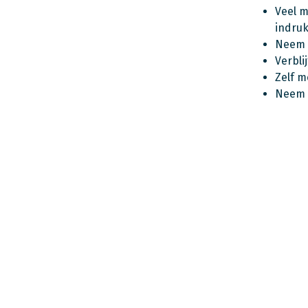
Veel 
indru
Neem 
Verbli
Zelf m
Neem e