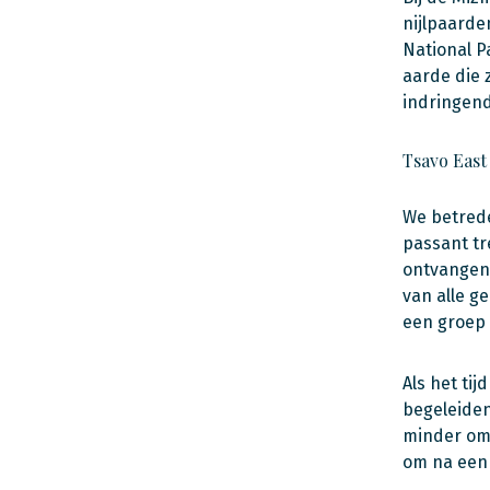
nijlpaarde
National P
aarde die 
indringend
Tsavo East
We betrede
passant tr
ontvangen.
van alle g
een groep 
Als het ti
begeleiden
minder om 
om na een 