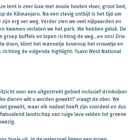
e tent is zeer luxe met mooie houten vloer, groot bed,
 de Kilimanjaro. Na een stevig ontbijt is het tijd om
 zijn erg ver weg. Verder zien we veel nijlpaarden en
nen kwamen verlaten we het park. We hebben geluk. De
 groep buffels en lopen richting de weg…en ons! Drie
te doen, klimt het mannetje bovenop het vrouwtje en
s richting de volgende highlight: Tsavo West National
zicht over een uitgestrekt gebied inclusief drinkvijver
welke dieren wilt u worden gewekt?’ vraagt de ober. We
iet gewekt, maar elk nadeel heeft zijn voordeel en dus
 afwisselend landschap van ruige lava velden tot groene
nwezig.
ns busje uit. In de waterpoel liggen een groep