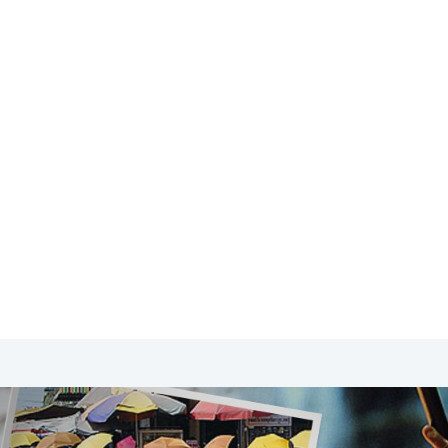
SA & Canada
Midden- & Zuid-Amerika
Australië | Nieuw