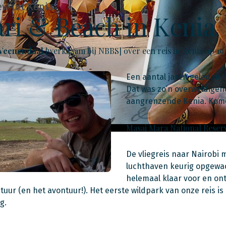
ew uit Kenia
ari & Beach in Kenia
 Veenendaal
[werkzaam bij NBBS] over een reis in Kenia op 1
Een aantal jaren geleden 
Dat was zo’n overweldigend
aangrenzende Kenia. Komen
Masai Mara National Reser
De vliegreis naar Nairobi
luchthaven keurig opgewac
helemaal klaar voor en on
tuur (en het avontuur!). Het eerste wildpark van onze reis is
g.