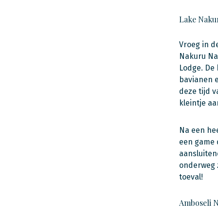
Lake Nakur
Vroeg in d
Nakuru Nat
Lodge. De 
bavianen e
deze tijd 
kleintje a
Na een hee
een game d
aansluiten
onderweg z
toeval!
Amboseli N