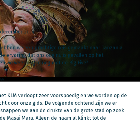
9 december 2019
hebben we een prachtige reis gemaakt naar Tanzania.
e ervaring dat ons oog nu is gevallen op het
 we weer oog in oog met de Big Five?
ve
 met KLM verloopt zeer voorspoedig en we worden op de
ht door onze gids. De volgende ochtend zijn we er
tsnappen we aan de drukte van de grote stad op zoek
 de Masai Mara. Alleen de naam al klinkt tot de