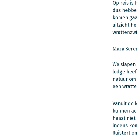
Op reis is
dus hebben
komen gaat
uitzicht h
wrattenzwij
Mara Sere
We slapen 
lodge heef
natuur om 
een wratte
Vanuit de 
kunnen ach
haast niet
ineens kom
fluistert 