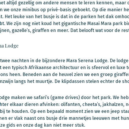
 het altijd gezellig om andere mensen te leren kennen, maar 
 we onze minibus op privé-basis geboekt. Op die manier heb
. Het leuke van het busje is dat in de parken het dak omhoog
ebt. We zijn nog niet koud het gigantische Masai Mara park b
nen, gazelle’s, giraffen en meer. Dat belooft wat voor de res
na Lodge
twee nachten in de bijzondere Mara Serena Lodge. De lodge li
t een typisch Afrikaanse architectuur en is sfeervol en luxe 
ons heen. Beneden aan de heuvel zien we een groep giraffen
nzwijn langs het muurtje. De klipdassen stelen echter de sho
lodge maken we safari’s (game drives) door het park. We hebb
ter elkaar dieren afvinken: olifanten, cheeta’s, jakhalzen, n
 bij te houden. Op een bepaald moment zien we een jeep s
en er vlak naast ons busje drie mannetjes leeuwen met hun ko
onze gids en onze dag kan niet meer stuk.