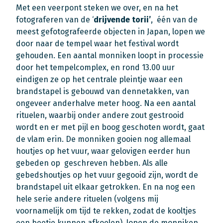
Met een veerpont steken we over, en na het
fotograferen van de ‘
drijvende torii’
, één van de
meest gefotografeerde objecten in Japan, lopen we
door naar de tempel waar het festival wordt
gehouden. Een aantal monniken loopt in processie
door het tempelcomplex, en rond 13.00 uur
eindigen ze op het centrale pleintje waar een
brandstapel is gebouwd van dennetakken, van
ongeveer anderhalve meter hoog. Na een aantal
rituelen, waarbij onder andere zout gestrooid
wordt en er met pijl en boog geschoten wordt, gaat
de vlam erin. De monniken gooien nog allemaal
houtjes op het vuur, waar gelovigen eerder hun
gebeden op geschreven hebben. Als alle
gebedshoutjes op het vuur gegooid zijn, wordt de
brandstapel uit elkaar getrokken. En na nog een
hele serie andere rituelen (volgens mij
voornamelijk om tijd te rekken, zodat de kooltjes
een beetje kunnen afkoelen), lopen de monniken