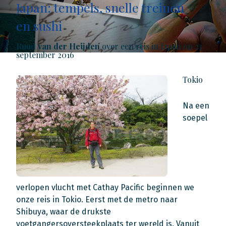
Japan: tempels, snelle treinen
en sushi
Ruud van der Heijden
over een reis in Japan op 23
september 2016
Tokio
Na een
soepel
verlopen vlucht met Cathay Pacific beginnen we
onze reis in Tokio. Eerst met de metro naar
Shibuya, waar de drukste
voetgangersoversteekplaats ter wereld is. Vanuit