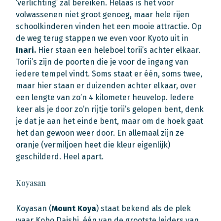
‘verlichting’ zal bereiken. Helaas is het voor
volwassenen niet groot genoeg, maar hele rijen
schoolkinderen vinden het een mooie attractie. Op
de weg terug stappen we even voor Kyoto uit in
Inari.
Hier staan een heleboel torii’s achter elkaar.
Torii’s zijn de poorten die je voor de ingang van
iedere tempel vindt. Soms staat er één, soms twee,
maar hier staan er duizenden achter elkaar, over
een lengte van zo’n 4 kilometer heuvelop. Iedere
keer als je door zo’n rijtje torii’s gelopen bent, denk
je dat je aan het einde bent, maar om de hoek gaat
het dan gewoon weer door. En allemaal zijn ze
oranje (vermiljoen heet die kleur eigenlijk)
geschilderd. Heel apart.
Koyasan
Koyasan (
Mount Koya
) staat bekend als de plek
waar Kobo Daishi, één van de grootste leiders van