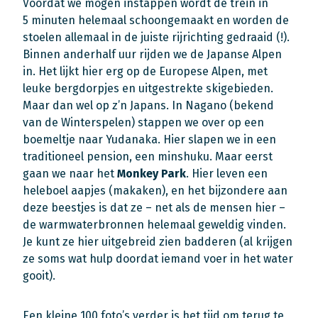
Voordat we mogen instappen wordt de trein in
5 minuten helemaal schoongemaakt en worden de
stoelen allemaal in de juiste rijrichting gedraaid (!).
Binnen anderhalf uur rijden we de Japanse Alpen
in. Het lijkt hier erg op de Europese Alpen, met
leuke bergdorpjes en uitgestrekte skigebieden.
Maar dan wel op z’n Japans. In Nagano (bekend
van de Winterspelen) stappen we over op een
boemeltje naar Yudanaka. Hier slapen we in een
traditioneel pension, een minshuku. Maar eerst
gaan we naar het
Monkey Park
. Hier leven een
heleboel aapjes (makaken), en het bijzondere aan
deze beestjes is dat ze – net als de mensen hier –
de warmwaterbronnen helemaal geweldig vinden.
Je kunt ze hier uitgebreid zien badderen (al krijgen
ze soms wat hulp doordat iemand voer in het water
gooit).
Een kleine 100 foto’s verder is het tijd om terug te