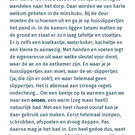
wandelen naar het dorp. Daar worden we van harte
welkom geheten in de minshuku. Bij de deur
moeten de schoenen uit en ga je op huisslippertjes
het pand in. In de kamers liggen tatami matten op
de grond en staat er zo’n laag tafeltje en stoeltjes.
Er is zelfs een koelkastje, waterkoker, kacheltje en
een kleine tv aanwezig. Met handen en voeten legt
de eigenaresse uit waar welke sleutel voor dient,
waar de wc en de eetkamer zijn. En waar je je
huisslippertjes aan moet, waar de wc-slippertjes
(ja, die zijn er ook!), en waar helemaal geen
slippertjes. Het is allemaal aan strenge regels
onderhevig… Om een beetje op te warmen gaan we
naar een
onsen
, een warm (zeg maar heet!)
natuurlijk bad. Met een heel ritueel vooraf kan je
daar gebruik van maken. Eerst helemaal inzepen,
schrobben, afspoelen en droog deppen. Pas
daarna mag je het bad in. Een heel gedoe dus, want