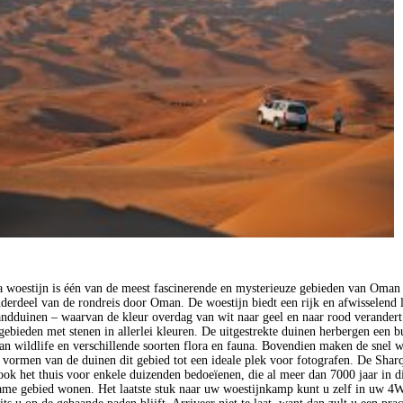
 woestijn is één van de meest fascinerende en mysterieuze gebieden van Oman
nderdeel van de rondreis door Oman. De woestijn biedt een rijk en afwisselend 
ndduinen – waarvan de kleur overdag van wit naar geel en naar rood verandert
 gebieden met stenen in allerlei kleuren. De uitgestrekte duinen herbergen een 
 aan wildlife en verschillende soorten flora en fauna. Bovendien maken de snel w
 vormen van de duinen dit gebied tot een ideale plek voor fotografen. De Shar
 ook het thuis voor enkele duizenden bedoeïenen, die al meer dan 7000 jaar in di
me gebied wonen. Het laatste stuk naar uw woestijnkamp kunt u zelf in uw 