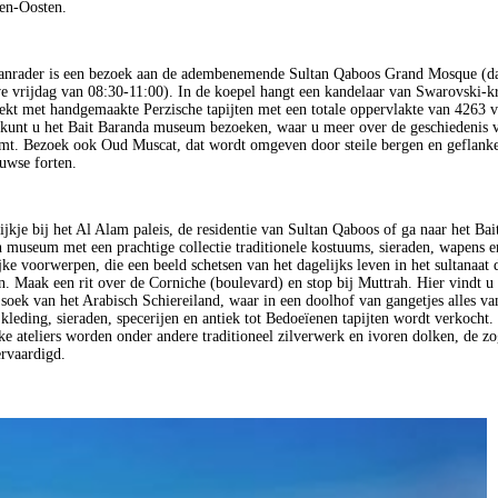
en-Oosten.
anrader is een bezoek aan de adembenemende Sultan Qaboos Grand Mosque (da
e vrijdag van 08:30-11:00). In de koepel hangt een kandelaar van Swarovski-kr
dekt met handgemaakte Perzische tapijten met een totale oppervlakte van 4263 v
kunt u het Bait Baranda museum bezoeken, waar u meer over de geschiedenis 
mt. Bezoek ook Oud Muscat, dat wordt omgeven door steile bergen en geflank
uwse forten.
jkje bij het Al Alam paleis, de residentie van Sultan Qaboos of ga naar het Bai
h museum met een prachtige collectie traditionele kostuums, sieraden, wapens e
jke voorwerpen, die een beeld schetsen van het dagelijks leven in het sultanaat 
. Maak een rit over de Corniche (boulevard) en stop bij Muttrah. Hier vindt u 
 soek van het Arabisch Schiereiland, waar in een doolhof van gangetjes alles va
 kleding, sieraden, specerijen en antiek tot Bedoeïenen tapijten wordt verkocht.
ke ateliers worden onder andere traditioneel zilverwerk en ivoren dolken, de 
ervaardigd.