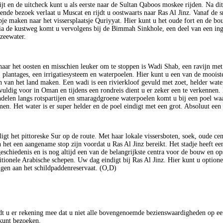
ijt en de uitcheck kunt u als eerste naar de Sultan Qaboos moskee rijden. Na dit
nde bezoek verlaat u Muscat en rijdt u oostwaarts naar Ras Al Jinz. Vanaf de 
apje maken naar het vissersplaatsje Quriyyat. Hier kunt u het oude fort en de bo
ia de kustweg komt u vervolgens bij de Bimmah Sinkhole, een deel van een ing
zeewater.
 naar het oosten en misschien leuker om te stoppen is Wadi Shab, een ravijn met 
 plantages, een irrigatiesysteem en waterpoelen. Hier kunt u een van de mooist
 van het land maken. Een wadi is een rivierkloof gevuld met zoet, helder wate
uldig voor in Oman en tijdens een rondreis dient u er zeker een te verkennen. 
delen langs rotspartijen en smaragdgroene waterpoelen komt u bij een poel waa
n. Het water is er super helder en de poel eindigt met een grot. Absoluut een 
ligt het pittoreske Sur op de route. Met haar lokale vissersboten, soek, oude ce
 het een aangename stop zijn voordat u Ras Al Jinz bereikt. Het stadje heeft een
eschiedenis en is nog altijd een van de belangrijkste centra voor de bouw en op
itionele Arabische schepen. Uw dag eindigt bij Ras Al Jinz. Hier kunt u optione
gen aan het schildpaddenreservaat. (O,D)
t u er rekening mee dat u niet alle bovengenoemde bezienswaardigheden op ee
kunt bezoeken.