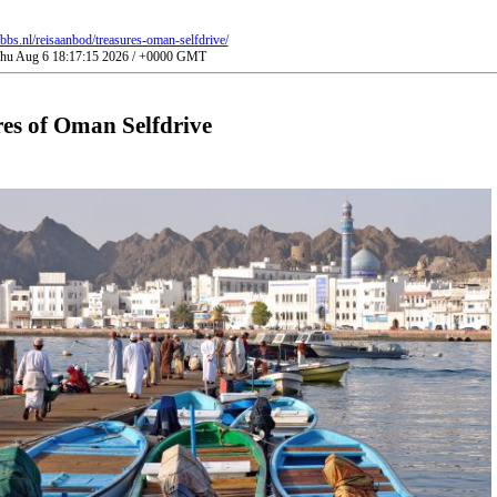
bbs.nl/reisaanbod/treasures-oman-selfdrive/
 Thu Aug 6 18:17:15 2026 / +0000 GMT
es of Oman Selfdrive