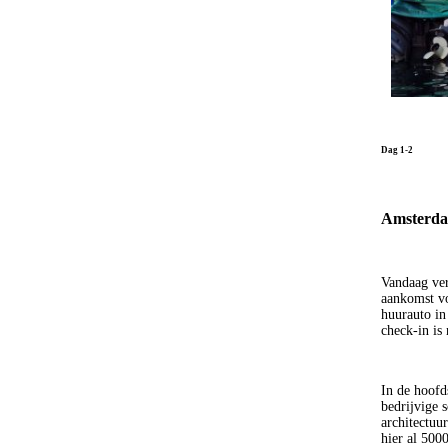
Dag 1-2
Amsterda
Vandaag ver
aankomst vo
huurauto in 
check-in is
In de hoofd
bedrijvige 
architectuu
hier al 500