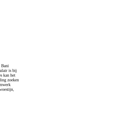
 Bani
air is bij
es kan het
ling zoeken
limwerk
woestijn,