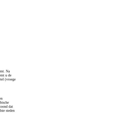
omt. Na
emt u de
tel (vroege
en
abische
toond dat
dste steden