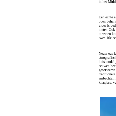
in het Midd
Een echte a
open behalv
vloer is be
meter. Ook 
te weten ko
twee 16e ee
Neem een ki
etnografisc
huishoudeli
eeuwen heen
gesorteerde
traditionele
ambachtelij
khanjars, v