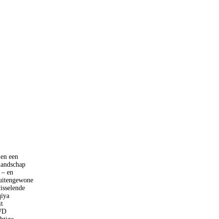
 en een
landschap
 – en
buitengewone
isselende
qiya
t
4WD