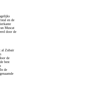
gelijks
istal en de
ierkante
van Muscat
eerd door de
t al Zubair
n
door de
de best
n
 In de
zogenaamde