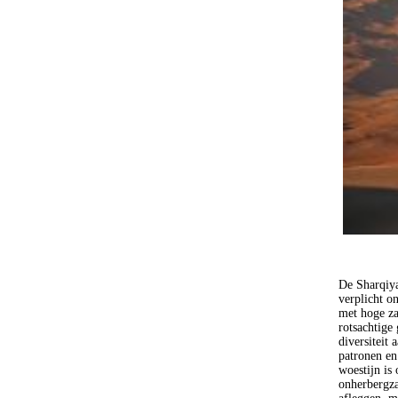
De Sharqiya
verplicht o
met hoge za
rotsachtige
diversiteit
patronen en
woestijn is
onherbergza