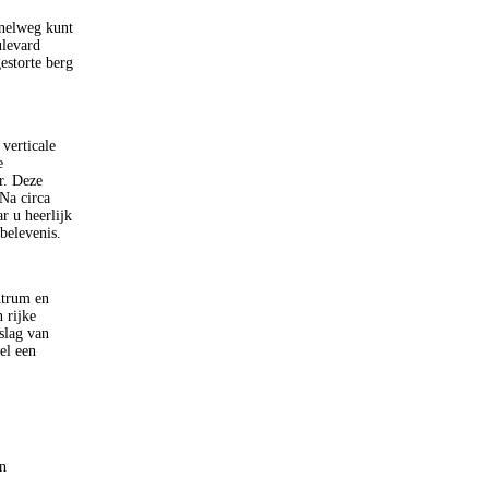
snelweg kunt
ulevard
estorte berg
verticale
e
r. Deze
Na circa
r u heerlijk
belevenis.
ntrum en
 rijke
slag van
el een
n