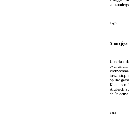
afleggen, mi
zonsonderg
Dag 5
Sharqiya 
U verlaat d
over asfalt
vrouwenmark
tussenstop 
op uw gemak
Khatmeen. I
Arabisch Sc
de 9e eeuw.
Dag 6