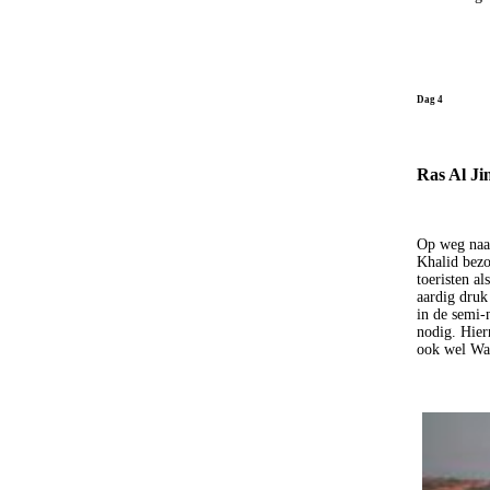
Dag 4
Ras Al Jin
Op weg naar
Khalid bezo
toeristen al
aardig druk
in de semi-
nodig. Hier
ook wel Wa