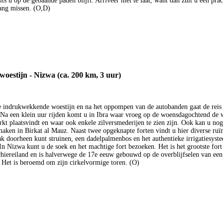
ts u op de gebaande paden blijft. Arriveer niet te laat, want dan zult u een prac
ang missen. (O,D)
woestijn - Nizwa (ca. 200 km, 3 uur)
e indrukwekkende woestijn en na het oppompen van de autobanden gaat de reis
. Na een klein uur rijden komt u in Ibra waar vroeg op de woensdagochtend de 
t plaatsvindt en waar ook enkele zilversmederijen te zien zijn. Ook kan u nog
maken in Birkat al Mauz. Naast twee opgeknapte forten vindt u hier diverse ruï
 doorheen kunt struinen, een dadelpalmenbos en het authentieke irrigatiesyste
n Nizwa kunt u de soek en het machtige fort bezoeken. Het is het grootste fort
hiereiland en is halverwege de 17e eeuw gebouwd op de overblijfselen van een 
 Het is beroemd om zijn cirkelvormige toren. (O)