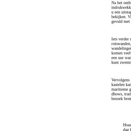
Na het ontb
indrukwekke
u een uitst
bekijken. V
gevuld met 
Iets verder
rotswanden,
wandelingen
komen veelv
een uur wan
kunt zwemme
Vervolgens 
kastelen kan
maritieme g
dhows, trad
bezoek bren
Houd
dag 