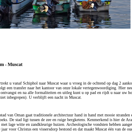
m - Muscat
trekt u vanaf Schiphol naar Muscat waar u vroeg in de ochtend op dag 2 aank
lgt een transfer naar het kantoor van onze lokale vertegenwoordiging. Hier ne
ontvangst en na alle formaliteiten en uitleg kunt u op pad en rijdt u naar uw ho
 niet inbegrepen). U verblijft een nacht in Muscat.
stad van Oman gaat traditionele architectuur hand in hand met mooie stranden 
soeks. De stad ligt tussen de zee en ruige bergketens. Kenmerkend is hier de Ar
r met lage witte en zandkleurige huizen. Archeologische vondsten hebben aange
0 jaar voor Christus een vissersdorp bestond en dat maakt Muscat één van de ou