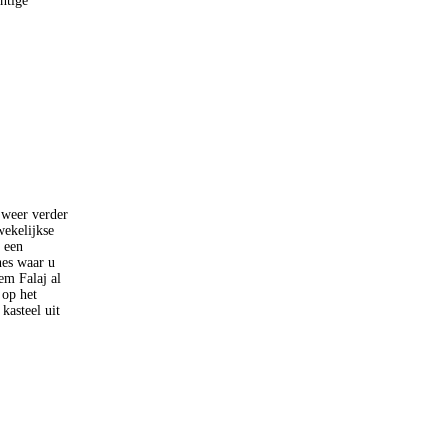
htige
 weer verder
wekelijkse
 een
nes waar u
em Falaj al
 op het
kasteel uit