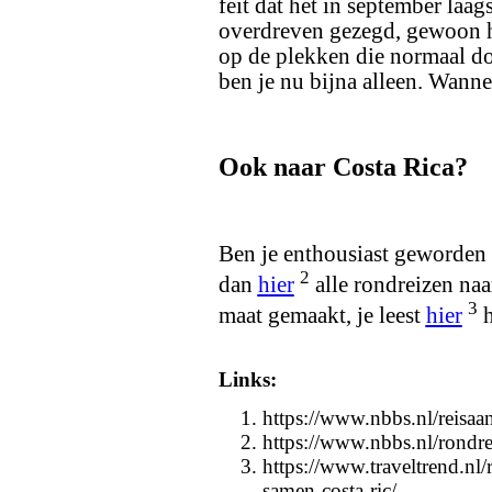
feit dat het in september laags
overdreven gezegd, gewoon he
op de plekken die normaal do
ben je nu bijna alleen. Wann
Ook naar Costa Rica?
Ben je enthousiast geworden
2
dan
hier
alle rondreizen naa
3
maat gemaakt, je leest
hier
h
Links:
https://www.nbbs.nl/reisaa
https://www.nbbs.nl/rondrei
https://www.traveltrend.nl/
samen-costa-ric/