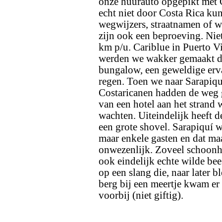
onze huurauto opgepikt met
echt niet door Costa Rica ku
wegwijzers, straatnamen of w
zijn ook een beproeving. Niet
km p/u. Cariblue in Puerto Vi
werden we wakker gemaakt do
bungalow, een geweldige erva
regen. Toen we naar Sarapiqu
Costaricanen hadden de weg 
van een hotel aan het strand 
wachten. Uiteindelijk heeft 
een grote shovel. Sarapiquí
maar enkele gasten en dat maa
onwezenlijk. Zoveel schoonhe
ook eindelijk echte wilde bee
op een slang die, naar later b
berg bij een meertje kwam er 
voorbij (niet giftig).