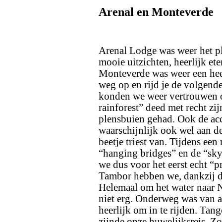
Arenal en Monteverde
Arenal Lodge was weer het p
mooie uitzichten, heerlijk et
Monteverde was weer een heel
weg op en rijd je de volgend
konden we weer vertrouwen 
rainforest” deed met recht zi
plensbuien gehad. Ook de ac
waarschijnlijk ook wel aan d
beetje triest van. Tijdens e
“hanging bridges” en de “sk
we dus voor het eerst echt “pr
Tambor hebben we, dankzij d
Helemaal om het water naar 
niet erg. Onderweg was van al
heerlijk om in te rijden. Tang
zijnde onze huwelijksreis. Z