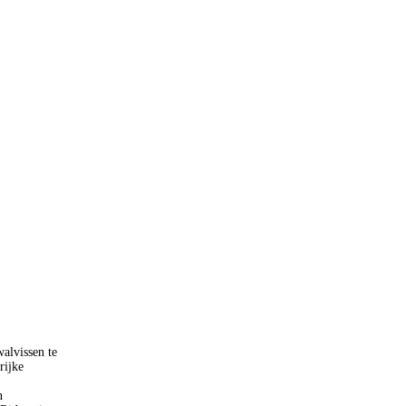
alvissen te
rijke
n