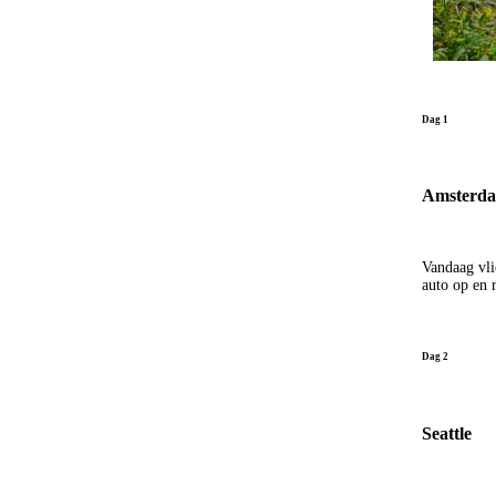
Dag 1
Amsterdam
Vandaag vli
auto op en 
Dag 2
Seattle