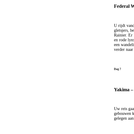
Federal W
U rijdt van
gletsjers, 
Rainier. Er
en rode lyn
een wandeli
verder naar
Dag 7
Yakima – 
Uw reis gaa
gebouwen ku
gelegen aa