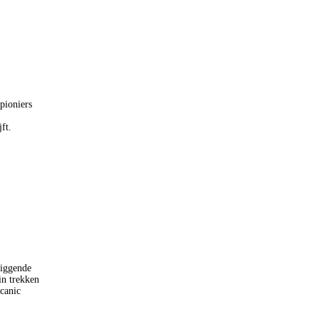
pioniers
ft.
liggende
in trekken
canic