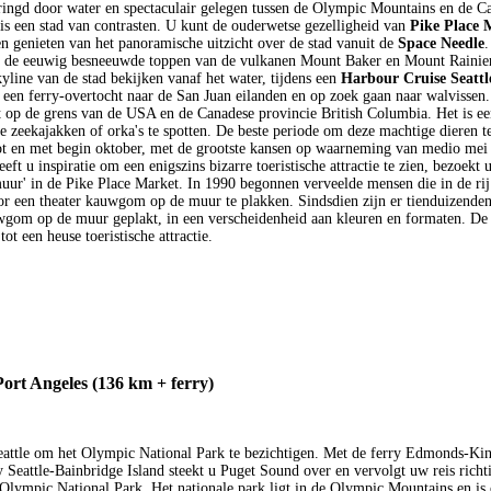
ringd door water en spectaculair gelegen tussen de Olympic Mountains en de C
is een stad van contrasten. U kunt de ouderwetse gezelligheid van
Pike Place 
n genieten van het panoramische uitzicht over de stad vanuit de
Space Needle
.
u de eeuwig besneeuwde toppen van de vulkanen Mount Baker en Mount Rainie
kyline van de stad bekijken vanaf het water, tijdens een
Harbour Cruise Seattl
 een ferry-overtocht naar de San Juan eilanden en op zoek gaan naar walvissen
gt op de grens van de USA en de Canadese provincie British Columbia. Het is e
e zeekajakken of orka's te spotten. De beste periode om deze machtige dieren te
tot en met begin oktober, met de grootste kansen op waarneming van medio mei
eft u inspiratie om een enigszins bizarre toeristische attractie te zien, bezoekt 
r' in de Pike Place Market. In 1990 begonnen verveelde mensen die in de rij
r een theater kauwgom op de muur te plakken. Sindsdien zijn er tienduizend
wgom op de muur geplakt, in een verscheidenheid aan kleuren en formaten. De
tot een heuse toeristische attractie.
Port Angeles (136 km + ferry)
eattle om het Olympic National Park te bezichtigen. Met de ferry Edmonds-Kin
y Seattle-Bainbridge Island steekt u Puget Sound over en vervolgt uw reis richt
Olympic National Park. Het nationale park ligt in de Olympic Mountains en is