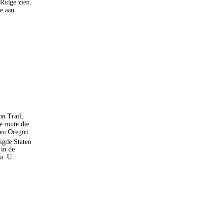
 Ridge zien.
ie aan
on Trail,
e route die
 en Oregon.
igde Staten
 in de
da. U