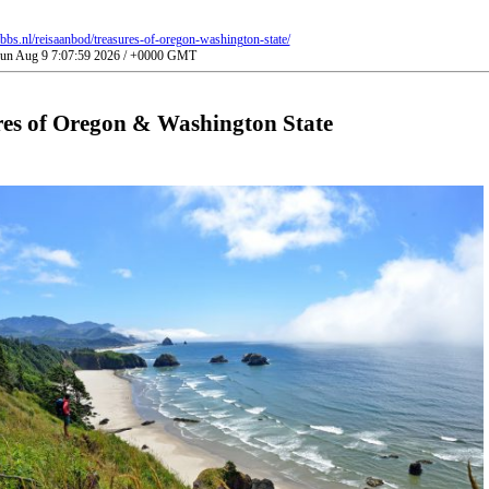
bbs.nl/reisaanbod/treasures-of-oregon-washington-state/
 Sun Aug 9 7:07:59 2026 / +0000 GMT
res of Oregon & Washington State