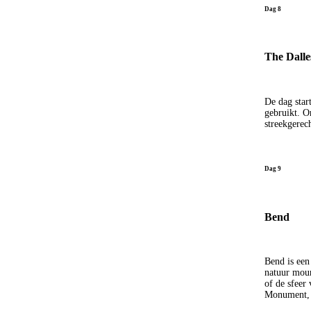
Dag 8
The Dalle
De dag star
gebruikt. O
streekgerech
Dag 9
Bend
Bend is een
natuur moun
of de sfeer
Monument, 