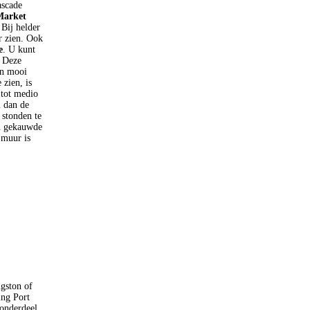
ascade
Market
 Bij helder
r zien. Ook
e
. U kunt
. Deze
en mooi
 zien, is
 tot medio
u dan de
 stonden te
en gekauwde
 muur is
gston of
ing Port
 onderdeel