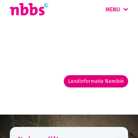
MENU
Rondreis
Namibië
Landinformatie Namibië
Rondreis routekaarten