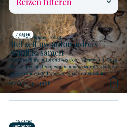
Reizen filteren
7 dagen
Autorondreis Namibië op maat
Stel zelf uw autorondreis
Namibië samen
Stippel zelf uw autorondreis door Namibië uit. Onze
Afrika-specialisten geven u advies over de route en
boeken voor u de hotels, vliegreis en autohuur.
Offerte op maat
16 dagen
Kamperen