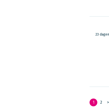
23 dage
1
2
>