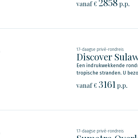
2858
vanaf €
p.p.
17-daagse privé-rondreis
n
Discover Sulaw
Een indrukwekkende rondre
tropische stranden. U bez
3161
vanaf €
p.p.
17-daagse privé-rondreis
n