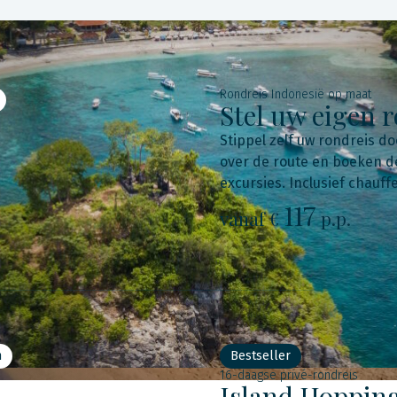
Rondreis Indonesië op maat
Stel uw eigen 
Stippel zelf uw rondreis do
over de route en boeken de
excursies. Inclusief chauff
117
vanaf €
p.p.
n
Bestseller
16-daagse privé-rondreis
Island Hopping