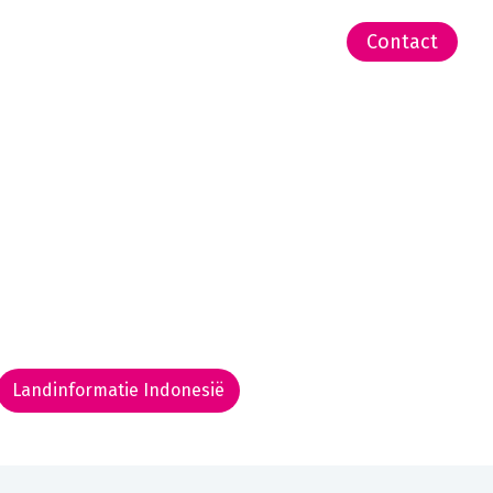
-Zeeland | Pacific
Contact
Landinformatie Indonesië
Rondreis routekaarten