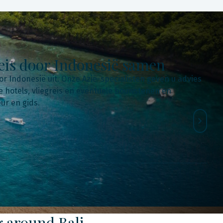
reis door Indonesië samen
or Indonesië uit. Onze Azië-specialisten geven u advies
 hotels, vliegreis en eventuele bouwstenen en
eur en gids.
 around Bali