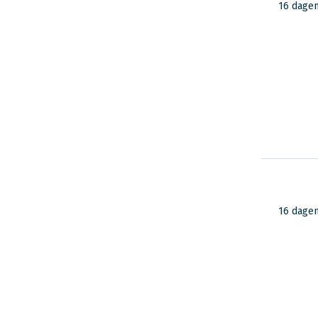
van reizigers in
16 dage
Indonesië
16 dage