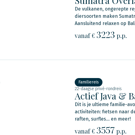
Sumatra Overl
De vulkanen, ongerepte re
diersoorten maken Sumatr
Aansluitend relaxen op Bali
3223
vanaf €
p.p.
n
Familiereis
22-daagse privé-rondreis
Actief Java & B
Dit is je ultieme familie-a
activiteiten: fietsen naar
raften, surfles... en meer!
3557
vanaf €
p.p.