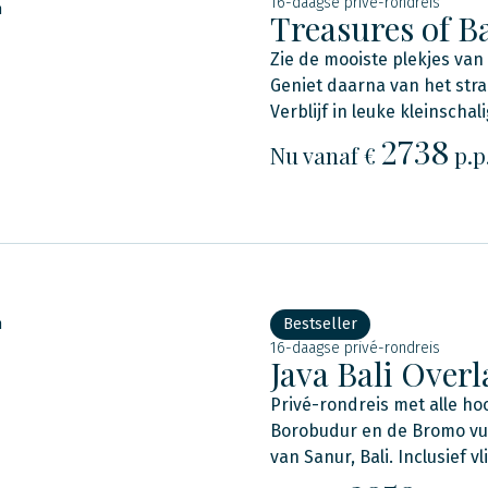
16-daagse privé-rondreis
n
Treasures of Ba
Zie de mooiste plekjes van
Geniet daarna van het str
Verblijf in leuke kleinschal
2738
Nu
vanaf €
p.p
n
Bestseller
16-daagse privé-rondreis
Java Bali Over
Privé-rondreis met alle ho
Borobudur en de Bromo vul
van Sanur, Bali. Inclusief vl