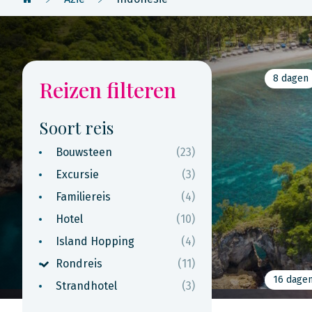
8 dagen
Reizen filteren
Soort reis
Bouwsteen
(23)
Excursie
(3)
Familiereis
(4)
Hotel
(10)
Island Hopping
(4)
Rondreis
(11)
16 dage
Strandhotel
(3)