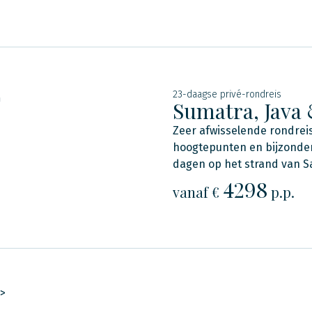
23-daagse privé-rondreis
n
Sumatra, Java 
Zeer afwisselende rondreis
hoogtepunten en bijzondere
dagen op het strand van S
4298
vanaf €
p.p.
>