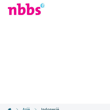
Afrika
Azië
U
Rondreis
Indonesië
Met 17.000 eilanden is Indonesië de grootste archi
veelzijdige bestemming, met een rijke cultuur e
landschappen met regenwouden, vulkanen en pra
Azië
Indonesië