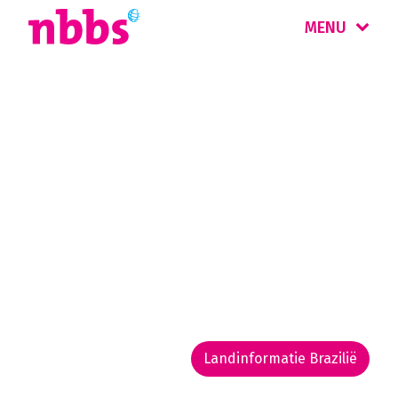
MENU
Rondreis
Brazilië
Brazilië is een land van contrasten en
ongerepte natuur. Bezoek Rio de Janeiro met
zijn iconische stranden, ga wildlife spotten in
Amazone of de Pantanal of bewonder de
Iguaçu watervallen.
Landinformatie Brazilië
Rondreis routekaarten