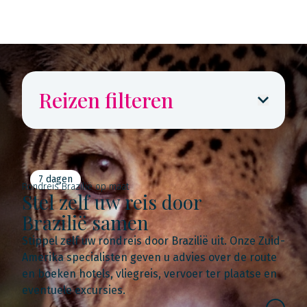
Reizen filteren
7 dagen
Rondreis Brazilië op maat
Stel zelf uw reis door
Brazilië samen
Stippel zelf uw rondreis door Brazilië uit. Onze Zuid-
Amerika specialisten geven u advies over de route
en boeken hotels, vliegreis, vervoer ter plaatse en
eventuele excursies.