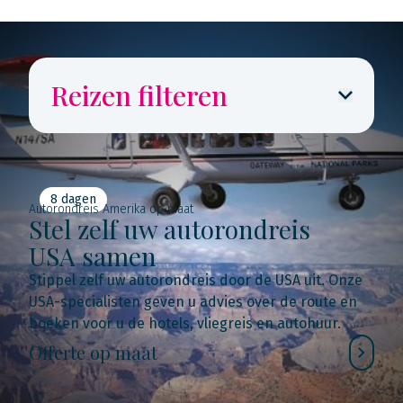
Reizen filteren
8 dagen
Autorondreis Amerika op maat
Stel zelf uw autorondreis
USA samen
Stippel zelf uw autorondreis door de USA uit. Onze
USA-specialisten geven u advies over de route en
boeken voor u de hotels, vliegreis en autohuur.
Offerte op maat