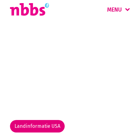
MENU
Rondreis
Amerika
Amerika is de perfecte bestemming voor een
roadtrip. De wegen en bewegwijzering zijn
goed, huurauto’s en campers zijn van prima
kwaliteit en nationale parken zijn er in
overvloed!
Landinformatie USA
Rondreis routekaarten