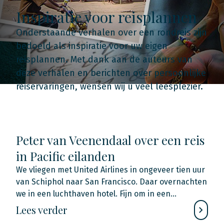
Inspiratie voor reisplannen
Onderstaande verhalen over een rondreis zijn
bedoeld als inspiratie voor uw eigen
reisplannen. Met dank aan de auteurs van
deze verhalen en berichten over persoonlijke
reiservaringen, wensen wij u veel leesplezier.
Peter van Veenendaal over een reis
in Pacific eilanden
We vliegen met United Airlines in ongeveer tien uur
van Schiphol naar San Francisco. Daar overnachten
we in een luchthaven hotel. Fijn om in een…
Lees verder