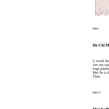
Dag 1
Ho Chi Mi
U wordt doo
vier uur na
hoge palmbo
Mui Ne is d
Thiet.
Dag 2-3