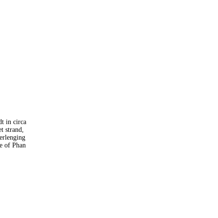
t in circa
t strand,
erlenging
Ne of Phan