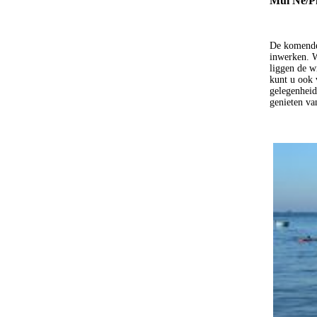
Mui Ne/P
De komende 
inwerken. W
liggen de w
kunt u ook 
gelegenheid
genieten van