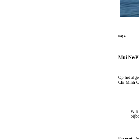
Dag 4
Mui Ne/Ph
Op het afge
Chi Minh Cit
Wilt
bijb
Excerpt:
Dez