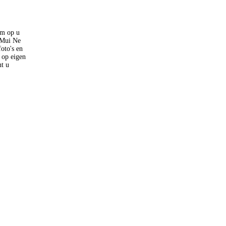
am op u
 Mui Ne
oto's en
 op eigen
t u