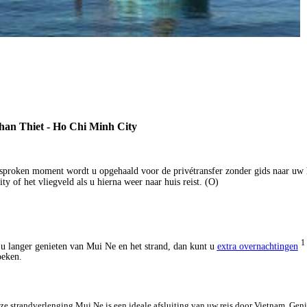
an Thiet - Ho Chi Minh City
sproken moment wordt u opgehaald voor de privétransfer zonder gids naar uw 
y of het vliegveld als u hierna weer naar huis reist. (O)
1
 u langer genieten van Mui Ne en het strand, dan kunt u
extra overnachtingen
oeken.
e strandverlenging Mui Ne is een ideale afsluiting van uw reis door Vietnam. Geni