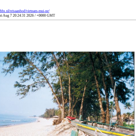
bbs.nl/reisaanbod/vietnam-mui-ne/
Fri Aug 7 20:24:31 2026 / +0000 GMT