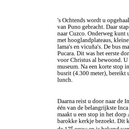
's Ochtends wordt u opgehaald
van Puno gebracht. Daar stapt
naar Cuzco. Onderweg kunt u
met hooglandplateaus, kleine
lama's en vicuña's. De bus maa
Pucara. Dit was het eerste do
voor Christus al bewoond. U 
museum. Na een korte stop in
busrit (4.300 meter), bereikt
lunch.
Daarna reist u door naar de 
één van de belangrijkste Inc
maakt u een stop in het dorp 
barokke kerkje bezoekt. Dit 
e
de 17
eeuw en is bekend van