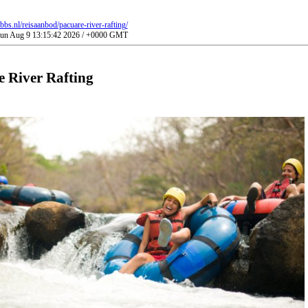
bs.nl/reisaanbod/pacuare-river-rafting/
 Sun Aug 9 13:15:42 2026 / +0000 GMT
e River Rafting