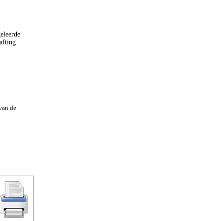
geleerde
afting
van de