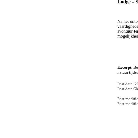
Lodge – 
Na het ontb
vaardighede
avontuur te
mogelijkhei
Excerpt:
Bed
natuur tijde
Post date: 
Post date G
Post modifi
Post modifi