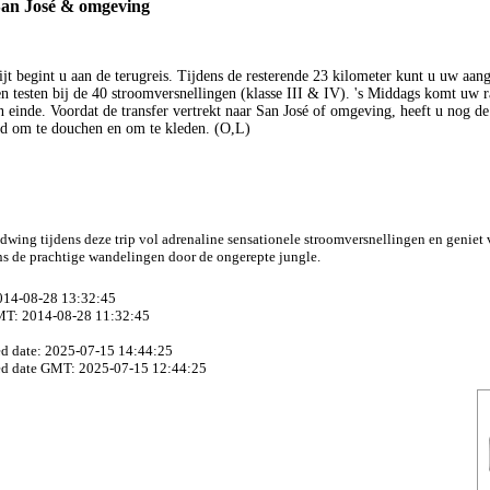
San José & omgeving
ijt begint u aan de terugreis. Tijdens de resterende 23 kilometer kunt u uw aan
n testen bij de 40 stroomversnellingen (klasse III & IV). 's Middags komt uw r
n einde. Voordat de transfer vertrekt naar San José of omgeving, heeft u nog de
d om te douchen en om te kleden. (O,L)
wing tijdens deze trip vol adrenaline sensationele stroomversnellingen en geniet 
ns de prachtige wandelingen door de ongerepte jungle.
2014-08-28 13:32:45
MT: 2014-08-28 11:32:45
ed date: 2025-07-15 14:44:25
ed date GMT: 2025-07-15 12:44:25