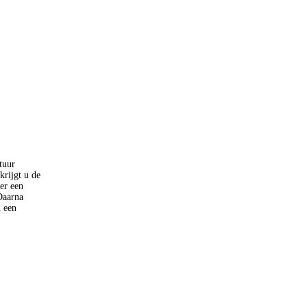
tuur
krijgt u de
er een
Daarna
n een