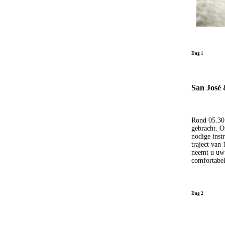
Dag 1
San José 
Rond 05.30 
gebracht. O
nodige inst
traject van
neemt u uw 
comfortabe
Dag 2