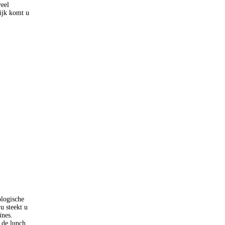
veel
lijk komt u
logische
u steekt u
ïnes.
 de lunch