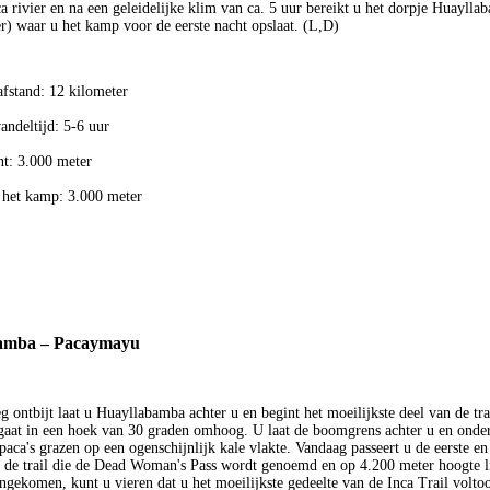
a rivier en na een geleidelijke klim van ca. 5 uur bereikt u het dorpje Huaylla
r) waar u het kamp voor de eerste nacht opslaat. (L,D)
afstand: 12 kilometer
andeltijd: 5-6 uur
t: 3.000 meter
 het kamp: 3.000 meter
amba – Pacaymayu
 ontbijt laat u Huayllabamba achter u en begint het moeilijkste deel van de tra
aat in een hoek van 30 graden omhoog. U laat de boomgrens achter u en onder
paca's grazen op een ogenschijnlijk kale vlakte. Vandaag passeert u de eerste en
 de trail die de Dead Woman's Pass wordt genoemd en op 4.200 meter hoogte li
angekomen, kunt u vieren dat u het moeilijkste gedeelte van de Inca Trail volto