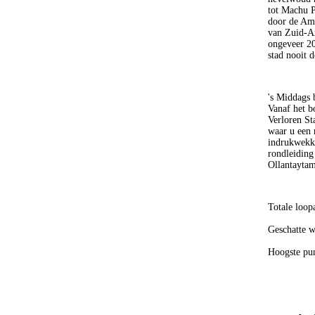
tot Machu 
door de Ame
van Zuid-Am
ongeveer 20
stad nooit 
's Middags 
Vanaf het b
Verloren St
waar u een r
indrukwekke
rondleiding
Ollantaytam
Totale loop
Geschatte w
Hoogste pun