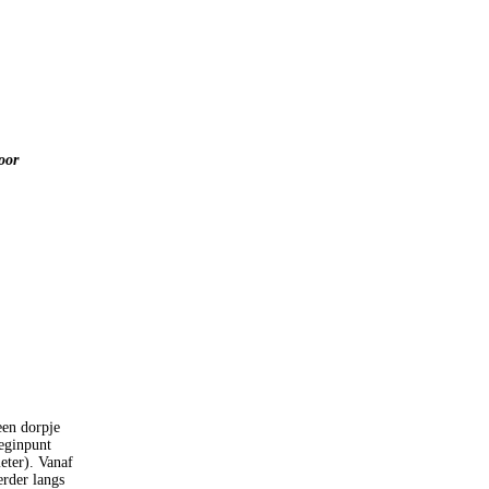
oor
een dorpje
beginpunt
eter). Vanaf
erder langs