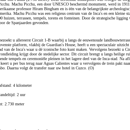
Picchu. Machu Picchu, een door UNESCO beschermd monument, werd in 1911 
rikaanse professor Hiram Bingham en is één van de belangrijkste archeologisch
erika. Machu Picchu was een religieus centrum van de Inca's en een kleine st
0 huizen, terrassen, tempels, torens en fonteinen. Door de strategische ligging
door de Spanjaarden gevonden.
bezoekt u allereerst Circuit 1-B waarbij u langs de eeuwenoude landbouwterras
ovenste platform, vlakbij de Guardian's House, heeft u een spectaculair uitzicht
ad van de Inca's waar u dé iconische foto kunt maken. Vervolgens bezoekt u Ci
ondleiding krijgt door de stedelijke sector. Dit circuit brengt u langs heilige ru
nde tempels en ceremoniële pleinen in het lagere deel van de Inca-stad. Na af
 keert u per bus terug naar Aguas Calientes waar u vervolgens de trein pakt naa
bo. Daarna volgt de transfer naar uw hotel in Cuzco. (O)
afstand: 4 kilometer
andeltijd: 2 uur
t: 2.730 meter