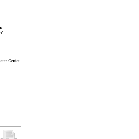
en
g?
eter. Geniet