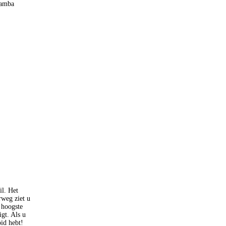
bamba
il. Het
weg ziet u
 hoogste
gt. Als u
oid hebt!