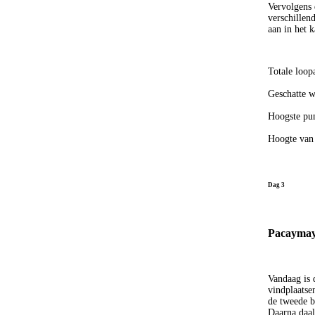
Vervolgens 
verschillen
aan in het
Totale loop
Geschatte w
Hoogste pun
Hoogte van
Dag 3
Pacaymay
Vandaag is 
vindplaatse
de tweede b
Daarna daal