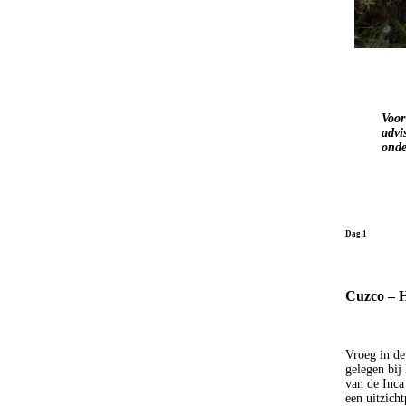
Voor
advi
onde
Dag 1
Cuzco – 
Vroeg in de
gelegen bij
van de Inca
een uitzich