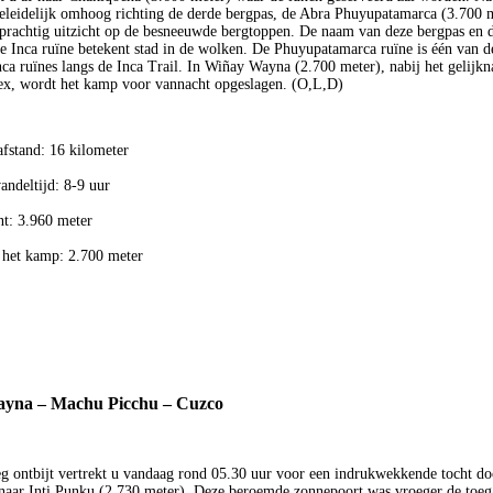
eleidelijk omhoog richting de derde bergpas, de Abra Phuyupatamarca (3.700 m
 prachtig uitzicht op de besneeuwde bergtoppen. De naam van deze bergpas en 
e Inca ruïne betekent stad in de wolken. De Phuyupatamarca ruïne is één van d
ca ruïnes langs de Inca Trail. In Wiñay Wayna (2.700 meter), nabij het gelijk
x, wordt het kamp voor vannacht opgeslagen. (O,L,D)
afstand: 16 kilometer
andeltijd: 8-9 uur
t: 3.960 meter
 het kamp: 2.700 meter
yna – Machu Picchu – Cuzco
g ontbijt vertrekt u vandaag rond 05.30 uur voor een indrukwekkende tocht do
aar Inti Punku (2.730 meter). Deze beroemde zonnepoort was vroeger de toeg