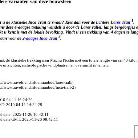
ere varianten van deze bouwsteen
1
t u de klassieke Inca Trail te zwaar? Kies dan voor de lichtere
Lares Trail
.
ens deze 4-daagse trekking wandelt u door de Lares vallei, langs bergdorpjes 
t u kennis met de lokale bevolking. Vindt u een trekking van 4 dagen te lan
2
 dan voor de
2-daagse Inca Trail
.
k de klassieke trekking naar Machu Picchu met een totale lengte van ca. 43 kilom
e uitzichten, archeologische vindplaatsen en overnacht in tenten.
://www.traveltrend.nl/reisaanbod/lares-trail/
://www.traveltrend.nl/reisaanbod/inca-trail-2 /
2010-04-11 16:24:29
MT: 2010-04-11 14:24:29
ed date: 2025-11-26 10:42:11
ed date GMT: 2025-11-26 09:42:11