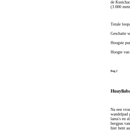
de Kusichac
(3.000 mete
Totale loop
Geschatte w
Hoogste pun
Hoogte van
Dag 2
Huayllab
Na een vroeg
wandelpad g
lama's en al
bergpas van
hier bent a