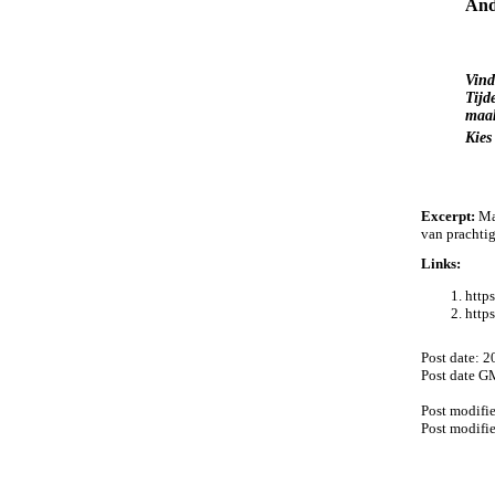
And
Vind
Tijd
maak
Kies
Excerpt:
Maa
van prachtig
Links:
https
https
Post date: 
Post date G
Post modifi
Post modifi