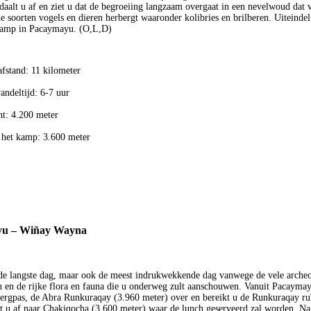
daalt u af en ziet u dat de begroeiing langzaam overgaat in een nevelwoud dat 
de soorten vogels en dieren herbergt waaronder kolibries en brilberen. Uiteinde
 kamp in Pacaymayu. (O,L,D)
afstand: 11 kilometer
andeltijd: 6-7 uur
t: 4.200 meter
 het kamp: 3.600 meter
u – Wiñay Wayna
de langste dag, maar ook de meest indrukwekkende dag vanwege de vele archeo
n en de rijke flora en fauna die u onderweg zult aanschouwen. Vanuit Pacaymay
ergpas, de Abra Runkuraqay (3.960 meter) over en bereikt u de Runkuraqay ru
t u af naar Chakiqocha (3.600 meter) waar de lunch geserveerd zal worden. Na