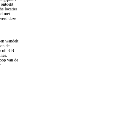
ontdekt
e locaties
ad met
 werd deze
sen wandelt.
 op de
rcuit 3-B
ïnes,
loop van de
r