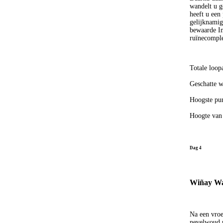
wandelt u g
heeft u een
gelijknamig
bewaarde In
ruïnecomple
Totale loop
Geschatte w
Hoogste pun
Hoogte van
Dag 4
Wiñay Wa
Na een vroe
nevelwoud n