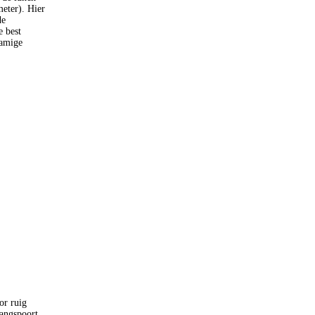
eter). Hier
de
e best
namige
or ruig
angspoort